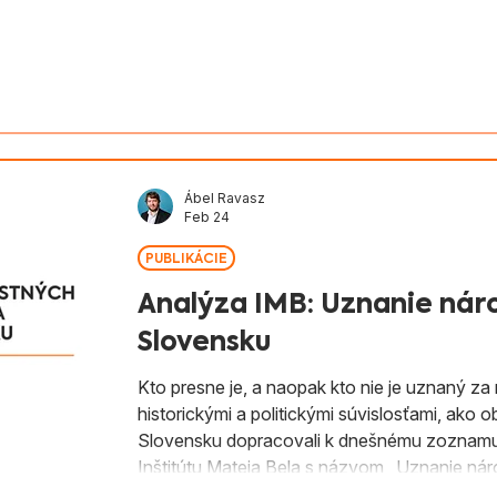
v Slovenska
Aktivity
Magyarul
Ábel Ravasz
Feb 24
PUBLIKÁCIE
Analýza IMB: Uznanie nár
Slovensku
Kto presne je, a naopak kto nie je uznaný za
historickými a politickými súvislosťami, ako objektívnymi 
Slovensku dopracovali k dnešnému zoznamu 1
Inštitútu Mateja Bela s názvom „Uznanie ná