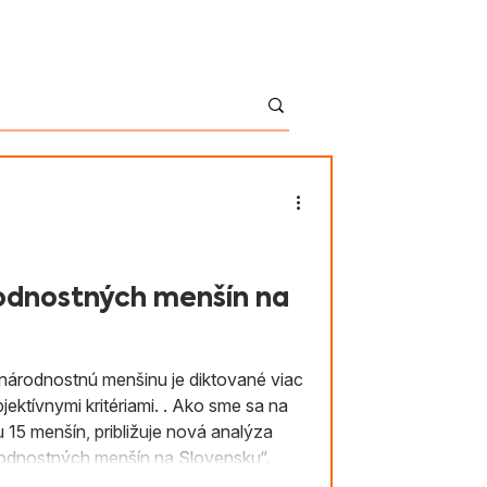
English
Kontakt
Shop
odnostných menšín na
 národnostnú menšinu je diktované viac
kritériami. . Ako sme sa na
5 menšín, približuje nová analýza
rodnostných menšín na Slovensku“.