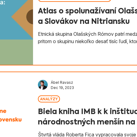
Atlas o spolunažívaní Ol
a Slovákov na Nitriansku
Etnická skupina Olašských Rómov patrí medz
pritom o skupinu niekoľko desať tisíc ľudí, ktor
Ábel Ravasz
Dec 19, 2023
ANALÝZY
Biela kniha IMB k k inštit
národnostných menšín na 
Štvrtá vláda Roberta Fica vypracovala svoj