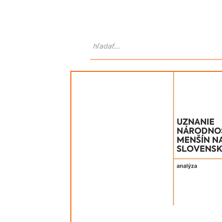
Domov
O nás
Atlas Goralo