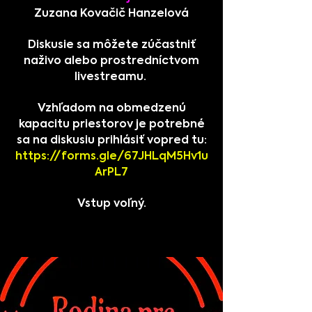
Zuzana Kovačič Hanzelová
Diskusie sa môžete zúčastniť
naživo alebo prostredníctvom
livestreamu.
Vzhľadom na obmedzenú
kapacitu priestorov je potrebné
sa na diskusiu prihlásiť vopred tu:
https://forms.gle/67JHLqM5Hv1u
ArPL7
Vstup voľný.