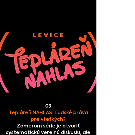
03
Tepláreň NAHLAS: Ľudské práva
pre všetkých?
Zámerom série je otvoriť
systematickú verejnú diskusiu, ale