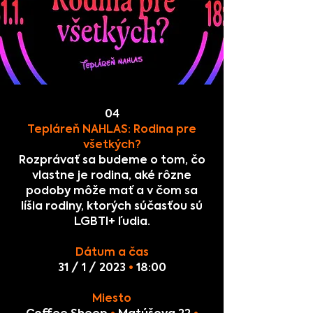
04
Tepláreň NAHLAS: Rodina pre
všetkých?
Rozprávať sa budeme o tom, čo
vlastne je rodina, aké rôzne
podoby môže mať a v čom sa
líšia rodiny, ktorých súčasťou sú
LGBTI+ ľudia.
Dátum a čas
31 / 1 / 2023
•
18:00
Miesto