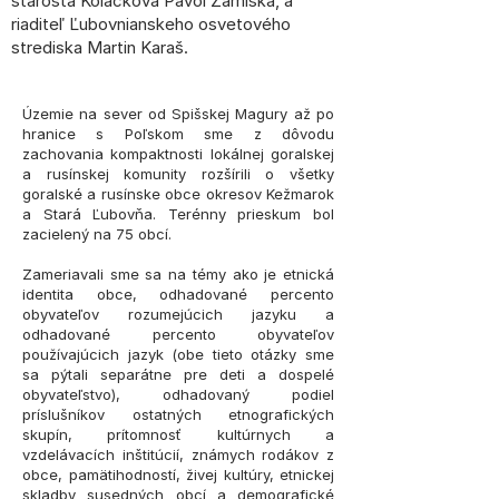
starosta Kolačkova Pavol Zamiška, a
riaditeľ Ľubovnianskeho osvetového
strediska Martin Karaš.
Územie na sever od Spišskej Magury až po
hranice s Poľskom sme z dôvodu
zachovania kompaktnosti lokálnej goralskej
a rusínskej komunity rozšírili o všetky
goralské a rusínske obce okresov Kežmarok
a Stará Ľubovňa. Terénny prieskum bol
zacielený na 75 obcí.
Zameriavali sme sa na témy ako je etnická
identita obce, odhadované percento
obyvateľov rozumejúcich jazyku a
odhadované percento obyvateľov
používajúcich jazyk (obe tieto otázky sme
sa pýtali separátne pre deti a dospelé
obyvateľstvo), odhadovaný podiel
príslušníkov ostatných etnografických
skupín, prítomnosť kultúrnych a
vzdelávacích inštitúcií, známych rodákov z
obce, pamätihodností, živej kultúry, etnickej
skladby susedných obcí a demografické