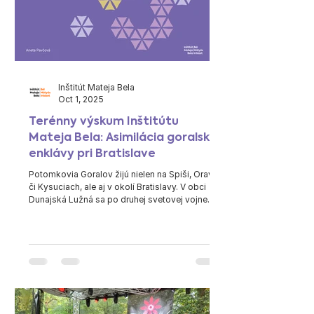
Inštitút Mateja Bela
Oct 1, 2025
Terénny výskum Inštitútu
Mateja Bela: Asimilácia goralskej
enklávy pri Bratislave
Potomkovia Goralov žijú nielen na Spiši, Orave
či Kysuciach, ale aj v okolí Bratislavy. V obci
Dunajská Lužná sa po druhej svetovej vojne...