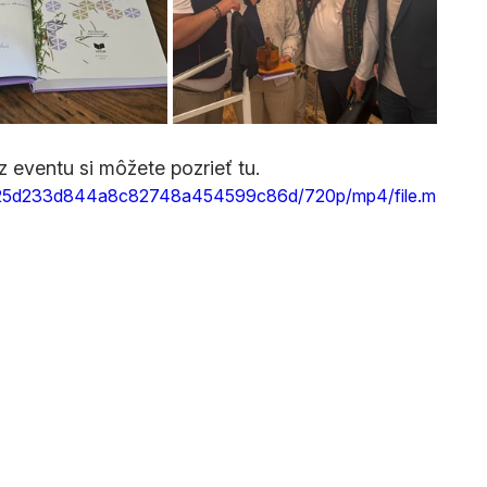
 eventu si môžete pozrieť tu.
_c9725d233d844a8c82748a454599c86d/720p/mp4/file.m