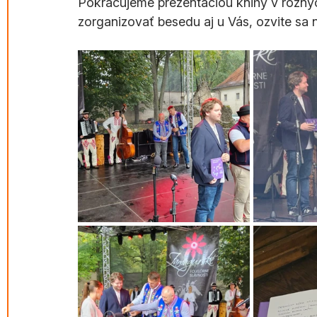
Pokračujeme prezentáciou knihy v rôzny
zorganizovať besedu aj u Vás, ozvite sa 