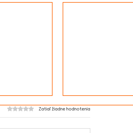
Hodnotenie 0 z 5 hviezdičiek.
Zatiaľ žiadne hodnotenia