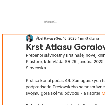
Domov
O nás
Atlas Goralo
Ábel Ravasz
Sep 16, 2025
1 minút čítania
Krst Atlasu Goralo
Prebehol slávnostný krst našej novej kn
Kláštore, kde Vláda SR 29. januára 2025
Slovenska. 
Krst sa konal počas 48. Zamagurských fol
podpredseda Prešovského samosprávneho k
svojmu goralskému pôvodu - a riaditeľ 
M