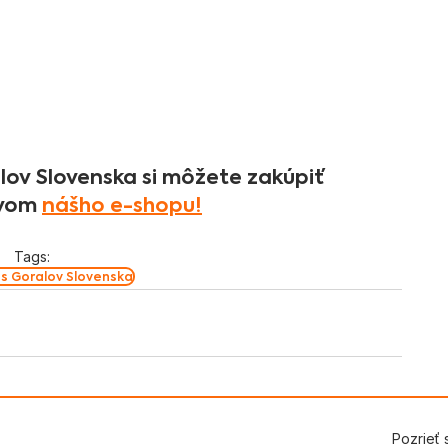
lov Slovenska si môžete zakúpiť 
vom 
nášho e-shopu!
Tags:
as Goralov Slovenska
Pozrieť 