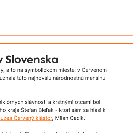
v Slovenska
Aktivity
Magyarul
v Slovenska
ihy, a to na symbolickom mieste: v Červenom 
 uznala túto najnovšiu národnostnú menšinu 
klórnych slávností a krstnými otcami boli 
raja Štefan Bieľak - ktorí sám sa hlási k 
úzea Červený kláštor
, Milan Gacík.