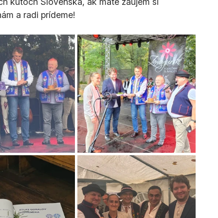
ch kútoch Slovenska, ak máte záujem si 
nám a radi prídeme!