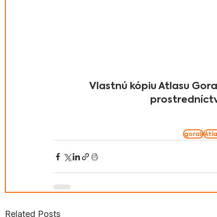
Vlastnú kópiu Atlasu Gora
prostredníct
gorali
Atl
Related Posts