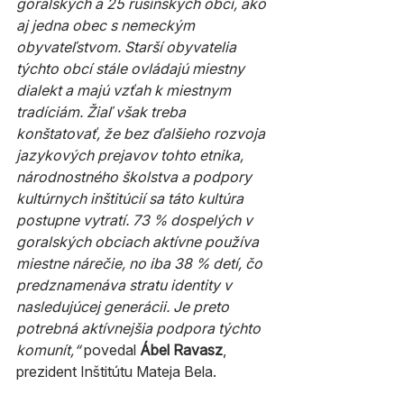
goralských a 25 rusínskych obcí, ako 
aj jedna obec s nemeckým 
obyvateľstvom. Starší obyvatelia 
týchto obcí stále ovládajú miestny 
dialekt a majú vzťah k miestnym 
tradíciám. Žiaľ však treba 
konštatovať, že bez ďalšieho rozvoja 
jazykových prejavov tohto etnika, 
národnostného školstva a podpory 
kultúrnych inštitúcií sa táto kultúra 
postupne vytratí. 73 % dospelých v 
goralských obciach aktívne používa 
miestne nárečie, no iba 38 % detí, čo 
predznamenáva stratu identity v 
nasledujúcej generácii. Je preto 
potrebná aktívnejšia podpora týchto 
komunít,“
 povedal 
Ábel Ravasz
, 
prezident Inštitútu Mateja Bela.