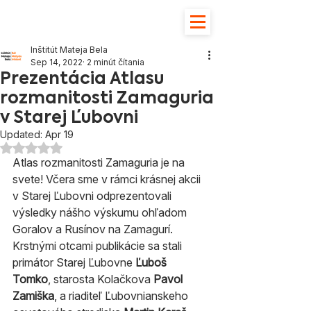
Inštitút Mateja Bela
Sep 14, 2022
2 minút čítania
Prezentácia Atlasu
rozmanitosti Zamaguria
v Starej Ľubovni
Updated:
Apr 19
Hodnotenie NaN z 5 hviezdičiek.
Atlas rozmanitosti Zamaguria je na 
svete! Včera sme v rámci krásnej akcii 
v Starej Ľubovni odprezentovali 
výsledky nášho výskumu ohľadom 
Goralov a Rusínov na Zamagurí. 
Krstnými otcami publikácie sa stali 
primátor Starej Ľubovne
 Ľuboš 
Tomko
, starosta Kolačkova 
Pavol 
Zamiška
, a riaditeľ Ľubovnianskeho 