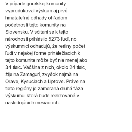
V prípade goralskej komunity 
vyprodukoval výskum aj prvé 
hmatateľné odhady ohľadom 
početnosti tejto komunity na 
Slovensku. V sčítaní sa k tejto 
národnosti prihlásilo 5273 ľudí, no 
výskumníci odhadujú, že reálny počet 
ľudí v nejakej forme prináležiacich k 
tejto komunite môže byť nie menej ako 
34 tisíc. Väčšina z nich, okolo 24 tisíc, 
žije na Zamagurí, zvyšok najmä na 
Orave, Kysuciach a Liptove. Práve na 
tieto regióny je zameraná druhá fáza 
výskumu, ktorá bude realizovaná v 
nasledujúcich mesiacoch.