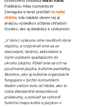
osvetového strediska 
Martin Karaš
. 
Publikáciu Atlas rozmanitosti 
Zamaguria si teraz prečítať 
na našej 
stránke
, kde nájdete okrem nej aj 
analýzu výsledkov sčítania ohľadom 
Goralov, ako aj databázy k výskumom.
„V rámci výskumu sme navštívili obce 
regiónu, a rozprávali sme sa so 
starostami, farármi, aktivistami a 
inými osobami spadajúcimi do 
okruhu záujmu. Pýtali sme sa ich na 
používanie jazyka, kultúrne pamiatky, 
školstvo, ako aj kultúrne organizácie 
fungujúce v týchto komunitách. 
Našim cieľom bolo ísť hlbšie, ako to 
robia štandardné dotazníkové 
prieskumy, a pokúsiť sa vytvoriť 
funkčnú mapu kultúr a jazykov v 