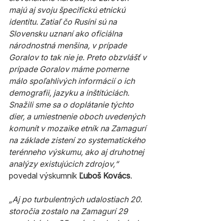
majú aj svoju špecifickú etnickú 
identitu. Zatiaľ čo Rusíni sú na 
Slovensku uznaní ako oficiálna 
národnostná menšina, v prípade 
Goralov to tak nie je. Preto obzvlášť v 
prípade Goralov máme pomerne 
málo spoľahlivých informácií o ich 
demografii, jazyku a inštitúciách. 
Snažili sme sa o doplátanie týchto 
dier, a umiestnenie oboch uvedených 
komunít v mozaike etník na Zamagurí 
na základe zistení zo systematického 
terénneho výskumu, ako aj druhotnej 
analýzy existujúcich zdrojov,“
povedal výskumník 
Ľuboš Kovács
.
„Aj po turbulentných udalostiach 20. 
storočia zostalo na Zamagurí 29 