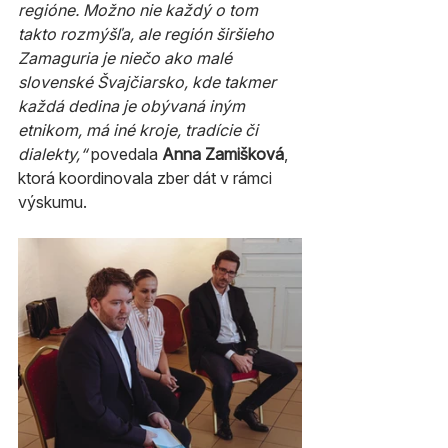
regióne. Možno nie každý o tom 
takto rozmýšľa, ale región širšieho 
Zamaguria je niečo ako malé 
slovenské Švajčiarsko, kde takmer 
každá dedina je obývaná iným 
etnikom, má iné kroje, tradície či 
dialekty,“
 povedala 
Anna Zamišková
, 
ktorá koordinovala zber dát v rámci 
výskumu. 