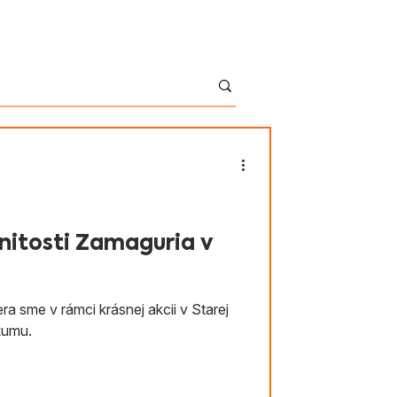
English
Kontakt
Shop
nitosti Zamaguria v
ra sme v rámci krásnej akcii v Starej
kumu.