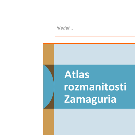
Domov
O nás
Atlas Goralo