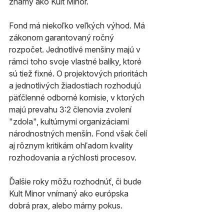
známy ako Kult Minor.
Fond má niekoľko veľkých výhod. Má 
zákonom garantovaný ročný 
rozpočet. Jednotlivé menšiny majú v 
rámci toho svoje vlastné balíky, ktoré 
sú tiež fixné. O projektových prioritách 
a jednotlivých žiadostiach rozhodujú 
päťčlenné odborné komisie, v ktorých 
majú prevahu 3:2 členovia zvolení 
"zdola", kultúrnymi organizáciami 
národnostných menšín. Fond však čelí 
aj rôznym kritikám ohľadom kvality 
rozhodovania a rýchlosti procesov. 
Ďalšie roky môžu rozhodnúť, či bude 
Kult Minor vnímaný ako európska 
dobrá prax, alebo márny pokus.