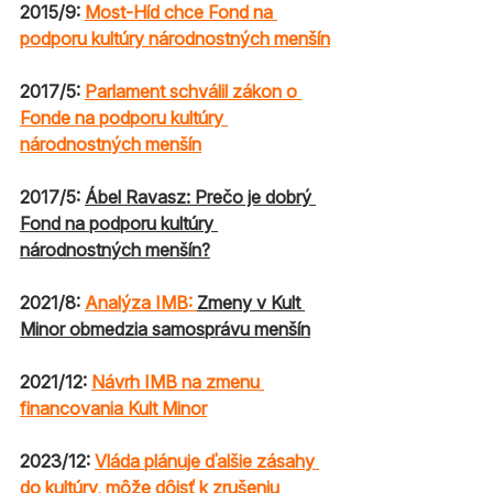
2015/9: 
Most-Híd chce Fond na 
podporu kultúry národnostných menšín
2017/5: 
Parlament schválil zákon o 
Fonde na podporu kultúry 
národnostných menšín
2017/5: 
Ábel Ravasz: Prečo je dobrý 
Fond na podporu kultúry 
národnostných menšín?
2021/8: 
Analýza IMB: 
Zmeny v Kult 
Minor obmedzia samosprávu menšín
2021/12: 
Návrh IMB na zmenu 
financovania Kult Minor
2023/12: 
Vláda plánuje ďalšie zásahy 
do kultúry, môže dôjsť k zrušeniu 