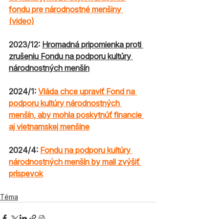
fondu pre národnostné menšiny 
(video)
2023/12: 
Hromadná pripomienka proti 
zrušeniu Fondu na podporu kultúry 
národnostných menšín
2024/1: 
Vláda chce upraviť Fond na 
podporu kultúry národnostných 
menšín, aby mohla poskytnúť financie 
aj vietnamskej menšine
2024/4: 
Fondu na podporu kultúry 
národnostných menšín by mali zvýšiť 
príspevok
Téma