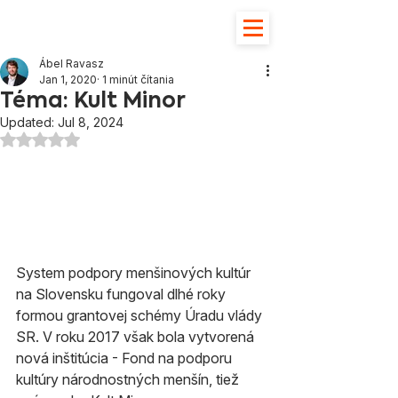
Ábel Ravasz
Jan 1, 2020
1 minút čítania
Téma: Kult Minor
Updated:
Jul 8, 2024
Hodnotenie NaN z 5 hviezdičiek.
System podpory menšinových kultúr 
na Slovensku fungoval dlhé roky 
formou grantovej schémy Úradu vlády 
SR. V roku 2017 však bola vytvorená 
nová inštitúcia - Fond na podporu 
kultúry národnostných menšín, tiež 