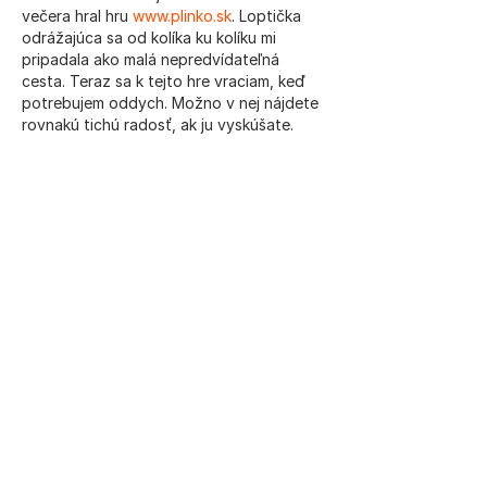
večera hral hru 
www.plinko.sk
. Loptička 
odrážajúca sa od kolíka ku kolíku mi 
pripadala ako malá nepredvídateľná 
cesta. Teraz sa k tejto hre vraciam, keď 
potrebujem oddych. Možno v nej nájdete 
rovnakú tichú radosť, ak ju vyskúšate.
Like
Odpovedať
Jozef
02. 4. 2025
Bolo naozaj veľmi zaujímavé čítať o 
stretnutí bývalých stážistov Inštitútu 
Mateja Bela. Tento druh akcií určite 
prináša cenné skúsenosti a spojenia 
medzi ľuďmi, ktorí sa stretli na spoločnej 
ceste. A podobne ako takéto stretnutia, 
aj v 
casino grand mondial
 môžete zažiť 
vzrušujúce okamihy a novú príležitosť na 
spojenie s niečím veľkým. Každý klik môže 
priniesť zaujímavé výhry a skvelé zážitky, 