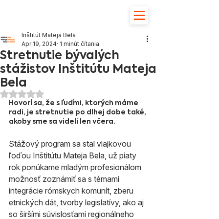
Inštitút Mateja Bela
Apr 19, 2024
1 minút čítania
Stretnutie bývalých
stážistov Inštitútu Mateja
Bela
Hodnotenie NaN z 5 hviezdičiek.
Hovorí sa, že s ľuďmi, ktorých máme 
radi, je stretnutie po dlhej dobe také, 
akoby sme sa videli len včera. 
Stážový program sa stal vlajkovou 
ľoďou Inštitútu Mateja Bela, už piaty 
rok ponúkame mladým profesionálom 
možnosť zoznámiť sa s témami 
integrácie rómskych komunít, zberu 
etnických dát, tvorby legislatívy, ako aj 
so širšími súvislosťami regionálneho 