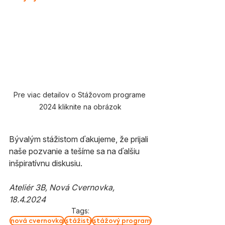
Pre viac detailov o Stážovom programe 
2024 kliknite na obrázok
Bývalým stážistom ďakujeme, že prijali 
naše pozvanie a tešíme sa na ďalšiu 
inšpiratívnu diskusiu.
Ateliér 3B, Nová Cvernovka, 
18.4.2024
Tags:
nová cvernovka
stážisti
stážový program