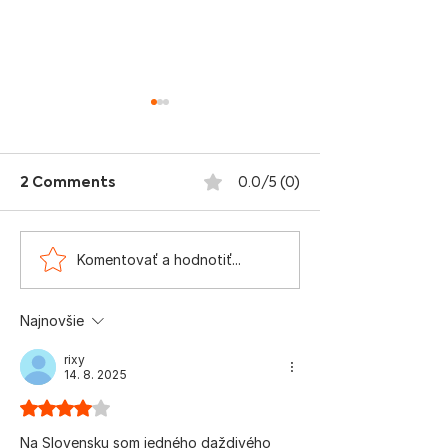
2 Comments
0.0/5 (0)
Začali sme Stážový
Stážový prog
Komentovať a hodnotiť...
program 2023
s Ábelom Rav
2023
Najnovšie
rixy
14. 8. 2025
Hodnotenie 4 z 5 hviezdičiek.
Na Slovensku som jedného daždivého 