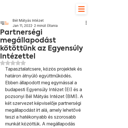
Bél Mátyás Intézet
Jan 11, 2022
2 minút čítania
Partnerségi
megállapodást
kötöttünk az Egyensúly
Intézettel
Hodnotenie NaN z 5 hviezdičiek.
Tapasztalatcsere, közös projektek és 
határon átnyúló együttműködés. 
Ebben állapodott meg egymással a 
budapesti Egyensúly Intézet (EI) és a 
pozsonyi Bél Mátyás Intézet (BMI). A 
két szervezet képviselője partnerségi 
megállapodást írt alá, amely lehetővé 
teszi a hatékonyabb és szorosabb 
munkát közöttük. A megállapodás 