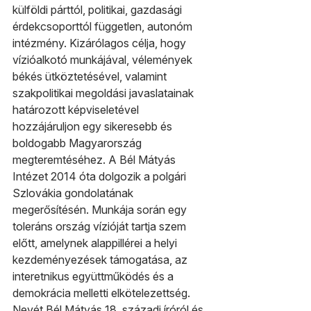
külföldi párttól, politikai, gazdasági 
érdekcsoporttól független, autonóm 
intézmény. Kizárólagos célja, hogy 
vízióalkotó munkájával, vélemények 
békés ütköztetésével, valamint 
szakpolitikai megoldási javaslatainak 
határozott képviseletével 
hozzájáruljon egy sikeresebb és 
boldogabb Magyarország 
megteremtéséhez. A Bél Mátyás 
Intézet 2014 óta dolgozik a polgári 
Szlovákia gondolatának 
megerősítésén. Munkája során egy 
toleráns ország vízióját tartja szem 
előtt, amelynek alappillérei a helyi 
kezdeményezések támogatása, az 
interetnikus együttműködés és a 
demokrácia melletti elkötelezettség. 
Nevét Bél Mátyás 18. századi íróról és 