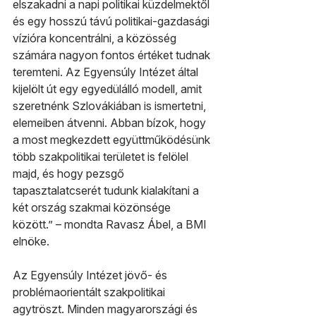
elszakadni a napi politikai küzdelmektől 
és egy hosszú távú politikai-gazdasági 
vízióra koncentrálni, a közösség 
számára nagyon fontos értéket tudnak 
teremteni. Az Egyensúly Intézet által 
kijelölt út egy egyedülálló modell, amit 
szeretnénk Szlovákiában is ismertetni, 
elemeiben átvenni. Abban bízok, hogy 
a most megkezdett együttműködésünk 
több szakpolitikai területet is felölel 
majd, és hogy pezsgő 
tapasztalatcserét tudunk kialakítani a 
két ország szakmai közönsége 
között.” – mondta Ravasz Ábel, a BMI 
elnöke.
Az Egyensúly Intézet jövő- és 
problémaorientált szakpolitikai 
agytröszt. Minden magyarországi és 