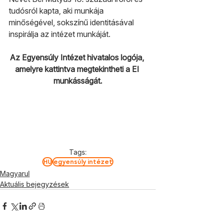
tudósról kapta, aki munkája 
minőségével, sokszínű identitásával 
inspirálja az intézet munkáját.
Az Egyensúly Intézet hivatalos logója, 
amelyre kattintva megtekintheti a EI 
munkásságát.
Tags:
HU
egyensúly intézet
Magyarul
Aktuális bejegyzések