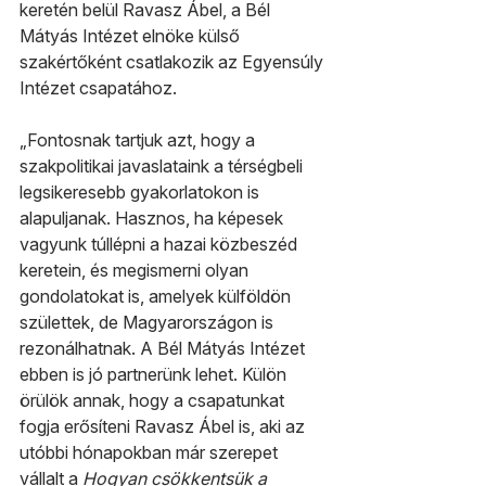
keretén belül Ravasz Ábel, a Bél 
Mátyás Intézet elnöke külső 
szakértőként csatlakozik az Egyensúly 
Intézet csapatához.
„Fontosnak tartjuk azt, hogy a 
szakpolitikai javaslataink a térségbeli 
legsikeresebb gyakorlatokon is 
alapuljanak. Hasznos, ha képesek 
vagyunk túllépni a hazai közbeszéd 
keretein, és megismerni olyan 
gondolatokat is, amelyek külföldön 
születtek, de Magyarországon is 
rezonálhatnak. A Bél Mátyás Intézet 
ebben is jó partnerünk lehet. Külön 
örülök annak, hogy a csapatunkat 
fogja erősíteni Ravasz Ábel is, aki az 
utóbbi hónapokban már szerepet 
vállalt a 
Hogyan csökkentsük a 