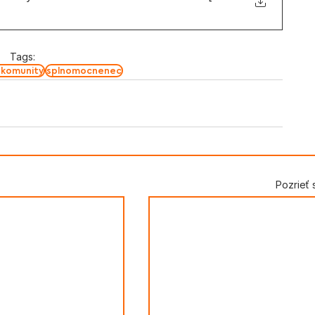
Tags:
 komunity
splnomocnenec
Pozrieť 