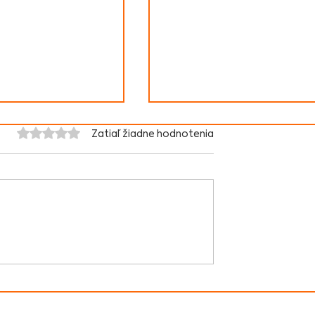
Hodnotenie 0 z 5 hviezdičiek.
Zatiaľ žiadne hodnotenia
li sme za
Odborný seminár:
ie stratégie
Asistované sčítanie v
oru
marginalizovaných
ých a
rómskych komunitách
ych kultúr