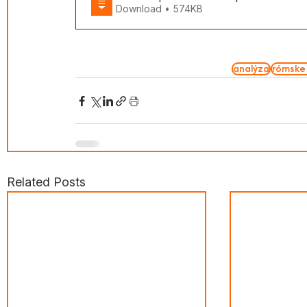
Download • 574KB
analýza
rómske
Related Posts