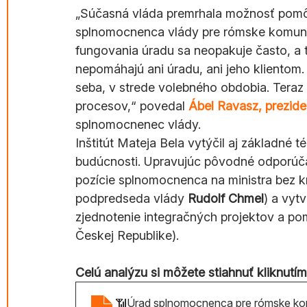
„Súčasná vláda premrhala možnosť pomôc
splnomocnenca vlády pre rómske komuni
fungovania úradu sa neopakuje často, a t
nepomáhajú ani úradu, ani jeho klientom. 
seba, v strede volebného obdobia. Teraz
procesov,“ povedal 
Ábel Ravasz, preziden
splnomocnenec vlády.
Inštitút Mateja Bela vytýčil aj základné t
budúcnosti. Upravujúc pôvodné odporúč
pozície splnomocnenca na ministra bez k
podpredseda vlády 
Rudolf Chmel
) a vyt
zjednotenie integračných projektov a po
Českej Republike).
Celú analýzu si môžete stiahnuť kliknutím 
📶Úrad splnomocnenca pre rómske komu