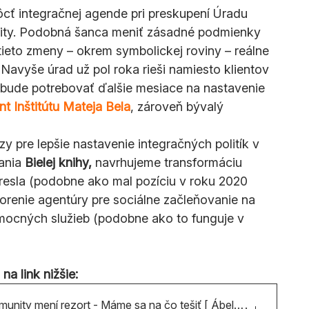
ť integračnej agende pri preskupení Úradu 
ty. Podobná šanca meniť zásadné podmienky 
ieto zmeny – okrem symbolickej roviny – reálne 
Navyše úrad už pol roka rieši namiesto klientov 
 bude potrebovať ďalšie mesiace na nastavenie 
t Inštitútu Mateja Bela
, zároveň bývalý 
ézy pre lepšie nastavenie integračných politík v 
ania 
Bielej knihy,
 navrhujeme transformáciu 
resla (podobne ako mal pozíciu v roku 2020 
vorenie agentúry pre sociálne začleňovanie na 
mocných služieb (podobne ako to funguje v 
na link nižšie:
nity mení rezort - Máme sa na čo tešiť [ Ábel Ravasz ]
.