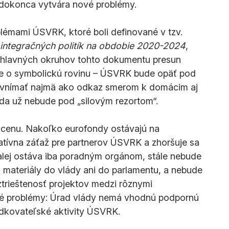
, a dokonca vytvára nové problémy.
émami ÚSVRK, ktoré boli definované v tzv. 
í integračných politík na obdobie 2020-2024
, 
ch hlavných okruhov tohto dokumentu presun 
de o symbolickú rovinu – ÚSVRK bude opäť pod 
 vnímať najmä ako odkaz smerom k domácim aj 
da už nebude pod „silovým rezortom“.
cenu. Nakoľko eurofondy ostávajú na 
ratívna záťaž pre partnerov ÚSVRK a zhoršuje sa 
alej ostáva iba poradným orgánom, stále nebude 
materiály do vlády ani do parlamentu, a nebude 
oztrieštenosť projektov medzi rôznymi 
ové problémy: Úrad vlády nemá vhodnú podpornú 
edkovateľské aktivity ÚSVRK.