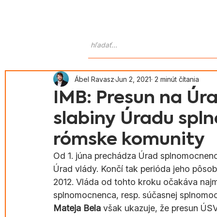
Domov
O nás
Atlas Goralo
Ábel Ravasz
Jun 2, 2021
2 minút čítania
IMB: Presun na Úra
slabiny Úradu spl
rómske komunity
Od 1. júna prechádza Úrad splnomocnen
Úrad vlády. Končí tak perióda jeho pôsobe
2012. Vláda od tohto kroku očakáva najm
splnomocnenca, resp. súčasnej splnomo
Mateja Bela
 však ukazuje, že presun ÚS