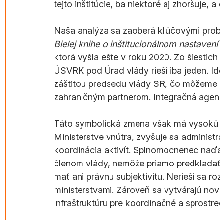
tejto inštitúcie, ba niektoré aj zhoršuje
Naša analýza sa zaoberá kľúčovými probl
Bielej knihe o inštitucionálnom nastaven
ktorá vyšla ešte v roku 2020. Zo šiesti
ÚSVRK pod Úrad vlády rieši iba jeden. I
záštitou predsedu vlády SR, čo môžeme
zahraničným partnerom. Integračná agen
Táto symbolická zmena však má vysokú 
Ministerstve vnútra, zvyšuje sa administ
koordinácia aktivít. Splnomocnenec naď
členom vlády, nemôže priamo predkladať 
mať ani právnu subjektivitu. Nerieši sa r
ministerstvami. Zároveň sa vytvárajú n
infraštruktúru pre koordinačné a sprostr