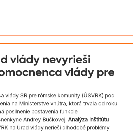
v Slovenska
Aktivity
Magyarul
d vlády nevyrieši
nomocnenca vlády pre
ca vlády SR pre rómske komunity (ÚSVRK) pod 
nia na Ministerstve vnútra, ktorá trvala od roku 
ä posilnenie postavenia funkcie 
cnenkyne Andrey Bučkovej. 
Analýza Inštitútu 
VRK na Úrad vlády nerieši dlhodobé problémy 