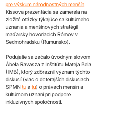
pre výskum národnostných menšín
. 
Kissova prezentácia sa zamerala na 
zložité otázky týkajúce sa kultúrneho 
uznania a menšinových stratégií 
maďarsky hovoriacich Rómov v 
Sedmohradsku (Rumunsko). 
Podujatie sa začalo úvodným slovom 
Ábela Ravasza z Inštitútu Mateja Bela 
(IMB), ktorý zdôraznil význam týchto 
diskusií (viac o doterajších diskusiach 
SPMN 
tu
 a 
tu
) o právach menšín a 
kultúrnom uznaní pri podpore 
inkluzívnych spoločností.