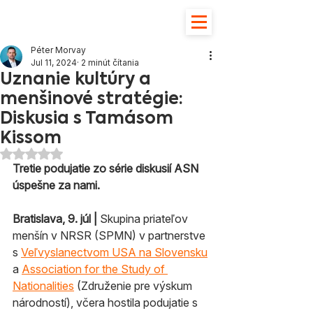
Péter Morvay
Jul 11, 2024
2 minút čítania
Uznanie kultúry a
menšinové stratégie:
Diskusia s Tamásom
Kissom
Hodnotenie NaN z 5 hviezdičiek.
Tretie podujatie zo série diskusií ASN 
úspešne za nami.
Bratislava, 9. júl | 
Skupina priateľov 
menšín v NRSR (SPMN) v partnerstve 
s 
Veľvyslanectvom USA na Slovensku
a 
Association for the Study of 
Nationalities
 (Združenie pre výskum 
národností), včera hostila podujatie s 