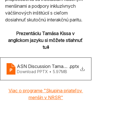
menšinami a podpory inkluzívnych 
väčšinových inštitúcií s cieľom 
dosiahnuť skutočnú interakčnú paritu.
Prezentáciu Tamása Kissa v 
anglickom jazyku si môžete stiahnuť 
tu⬇️
ASN Discussion Tamas Kiss - Presentation
.pptx
Download PPTX • 5.97MB
Viac o programe "Skupina priateľov 
menšín v NRSR"