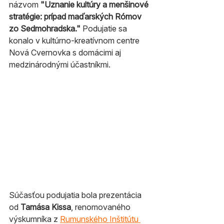
názvom 
"Uznanie kultúry a menšinové 
stratégie: prípad maďarských Rómov 
zo Sedmohradska."
 Podujatie sa 
konalo v kultúrno-kreatívnom centre 
Nová Cvernovka s domácimi aj 
medzinárodnými účastníkmi.
Súčasťou podujatia bola prezentácia 
od 
Tamása Kissa
, renomovaného 
výskumníka z 
Rumunského Inštitútu 