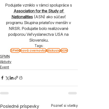
Podujatie vzniklo v rámci spolupráce s 
Association for the Study of 
Nationalities
 (ASN) ako súčasť 
programu Skupina priateľov menšín v 
NRSR. Podujatie bolo realizované 
podporou Veľvyslanectva USA na 
Slovensku.
Tags:
SPMN
nová cvernovka
diskusia
ASN
SPMN
Aktivity
Event
Pozrieť si všetky
Posledné príspevky