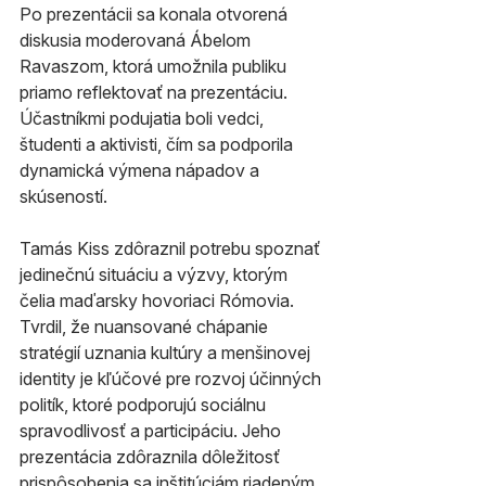
Po prezentácii sa konala otvorená 
diskusia moderovaná Ábelom 
Ravaszom, ktorá umožnila publiku 
priamo reflektovať na prezentáciu. 
Účastníkmi podujatia boli vedci, 
študenti a aktivisti, čím sa podporila 
dynamická výmena nápadov a 
skúseností. 
Tamás Kiss zdôraznil potrebu spoznať 
jedinečnú situáciu a výzvy, ktorým 
čelia maďarsky hovoriaci Rómovia. 
Tvrdil, že nuansované chápanie 
stratégií uznania kultúry a menšinovej 
identity je kľúčové pre rozvoj účinných 
politík, ktoré podporujú sociálnu 
spravodlivosť a participáciu. Jeho 
prezentácia zdôraznila dôležitosť 
prispôsobenia sa inštitúciám riadeným 