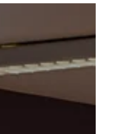
spoločenskej zodpovednosti a inkluzívnemu
vzdelávaniu.