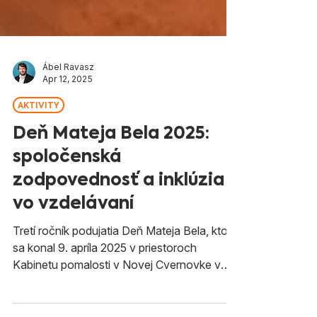
Ábel Ravasz
Apr 12, 2025
AKTIVITY
Deň Mateja Bela 2025:
spoločenská
zodpovednosť a inklúzia
vo vzdelávaní
Tretí ročník podujatia Deň Mateja Bela, ktorý
sa konal 9. apríla 2025 v priestoroch
Kabinetu pomalosti v Novej Cvernovke v
Bratislave, priniesol dve diskusie venované