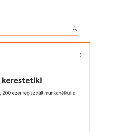
English
Kontakt
Shop
 kerestetik!
 200 ezer regisztrált munkanélküli a