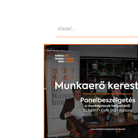
Domov
O nás
Atlas Goralo