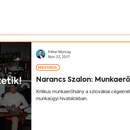
v Slovenska
Aktivity
Magyarul
Péter Morvay
Nov 22, 2017
MAGYARUL
Narancs Szalon: Munkaerő
Kritikus munkaerőhiány a szlovákiai cégeknél,
munkaügyi hivatalokban.