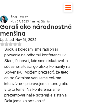
Ábel Ravasz
Nov 27, 2023
1 minút čítania
Gorali ako národnostná
menšina
Updated:
Nov 15, 2024
Hodnotenie NaN z 5 hviezdičiek.
Spolu s kolegami sme radi prijali 
pozvanie na odbornú konferenciu v 
Starej Ľubovni, kde sme diskutovali o 
súčasnej situácii goralskej komunity na 
Slovensku. Môžem prezradiť, že tieto 
dni sa Goralom venujeme celkom 
intenzívne - pripravujeme monografiu 
v tejto téme. Na konferencii sme 
prezentovali naše doterajšie zistenia. 
Ďakujeme za pozvanie!