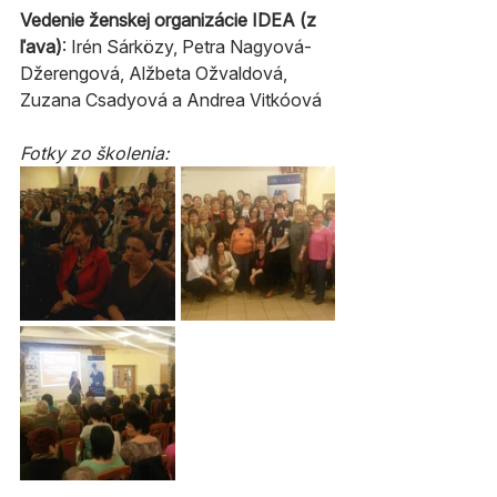
Vedenie ženskej organizácie IDEA (z 
ľava)
: Irén Sárközy, Petra Nagyová-
Džerengová, Alžbeta Ožvaldová, 
Zuzana Csadyová a Andrea Vitkóová
Fotky zo školenia: