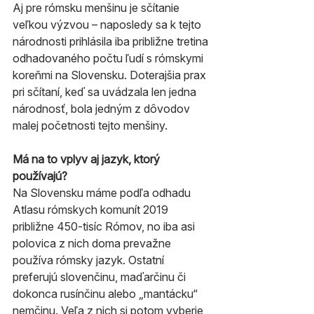
Aj pre rómsku menšinu je sčítanie 
veľkou výzvou – naposledy sa k tejto 
národnosti prihlásila iba približne tretina 
odhadovaného počtu ľudí s rómskymi 
koreňmi na Slovensku. Doterajšia prax 
pri sčítaní, keď sa uvádzala len jedna 
národnosť, bola jedným z dôvodov 
malej početnosti tejto menšiny.
Má na to vplyv aj jazyk, ktorý 
používajú?
Na Slovensku máme podľa odhadu 
Atlasu rómskych komunít 2019 
približne 450-tisíc Rómov, no iba asi 
polovica z nich doma prevažne 
používa rómsky jazyk. Ostatní 
preferujú slovenčinu, maďarčinu či 
dokonca rusínčinu alebo „mantácku“ 
nemčinu. Veľa z nich si potom vyberie 