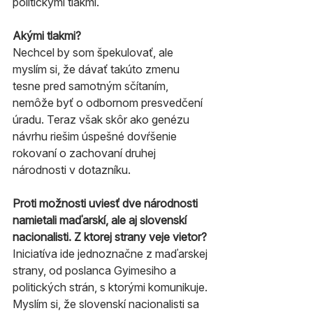
politickými tlakmi.
Akými tlakmi?
Nechcel by som špekulovať, ale 
myslím si, že dávať takúto zmenu 
tesne pred samotným sčítaním, 
nemôže byť o odbornom presvedčení 
úradu. Teraz však skôr ako genézu 
návrhu riešim úspešné dovŕšenie 
rokovaní o zachovaní druhej 
národnosti v dotazníku.
Proti možnosti uviesť dve národnosti 
namietali maďarskí, ale aj slovenskí 
nacionalisti. Z ktorej strany veje vietor?
Iniciatíva ide jednoznačne z maďarskej 
strany, od poslanca Gyimesiho a 
politických strán, s ktorými komunikuje. 
Myslím si, že slovenskí nacionalisti sa 