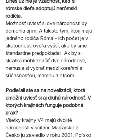
Dnes už nie je vzácnosť, keď si 
rómske dieťa adoptujú nerómski 
rodičia.
Možnosť uviesť si dve národnosti by 
pomohla aj im. A takisto tým, ktorí majú 
jedného rodiča Róma – ich počet je v 
skutočnosti oveľa vyšší, ako by sme 
štandardne predpokladali. Ak by si 
skrátka mohli značiť dve národnosti, 
nemusia si vybrať medzi koreňmi a 
súčasnosťou, mamou a otcom.
Podieľali ste sa na novelizácii, ktorá 
umožní uviesť si aj druhú národnosť. V 
ktorých krajinách funguje podobná 
prax?
Všetky krajiny V4 majú dvojité 
národnosti v sčítaní. Maďarsko a 
Česko ju zaviedlo v roku 2001, Poľsko 