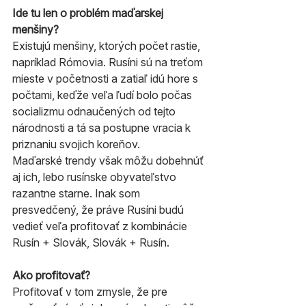
Ide tu len o problém maďarskej 
menšiny?
Existujú menšiny, ktorých počet rastie, 
napríklad Rómovia. Rusíni sú na treťom 
mieste v početnosti a zatiaľ idú hore s 
počtami, keďže veľa ľudí bolo počas 
socializmu odnaučených od tejto 
národnosti a tá sa postupne vracia k 
priznaniu svojich koreňov.
Maďarské trendy však môžu dobehnúť 
aj ich, lebo rusínske obyvateľstvo 
razantne starne. Inak som 
presvedčený, že práve Rusíni budú 
vedieť veľa profitovať z kombinácie 
Rusín + Slovák, Slovák + Rusín.
Ako profitovať?
Profitovať v tom zmysle, že pre 