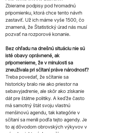
Zbierame podpisy pod hromadnú 
pripomienku, ktorá chce tento návrh 
zastaviť. Už ich máme vyše 1500, čo 
znamená, že Štatistický úrad nás musí 
pozvať na rozporové konanie.
Bez ohľadu na dnešnú situáciu nie sú 
isté obavy oprávnené, ak 
pripomenieme, že v minulosti sa 
zneužívala pri sčítaní práve národnosť?
Treba povedať, že sčítanie sa 
historicky bralo nie ako priestor na 
sebavyjadrenie, ale skôr ako získanie 
dát pre štátne politiky. A keďže často 
má samotný štát svoju vlastnú 
menšinovú agendu, tak kategórie v 
sčítaní sa menili podľa tejto agendy. Je 
to aj dôvodom obrovských výkyvov v 