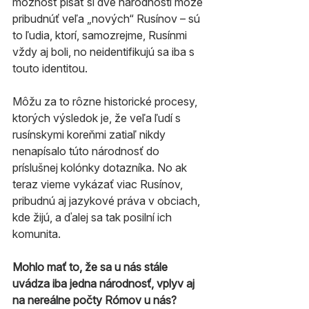
možnosť písať si dve národnosti môže 
pribudnúť veľa „nových“ Rusínov – sú 
to ľudia, ktorí, samozrejme, Rusínmi 
vždy aj boli, no neidentifikujú sa iba s 
touto identitou.
Môžu za to rôzne historické procesy, 
ktorých výsledok je, že veľa ľudí s 
rusínskymi koreňmi zatiaľ nikdy 
nenapísalo túto národnosť do 
príslušnej kolónky dotazníka. No ak 
teraz vieme vykázať viac Rusínov, 
pribudnú aj jazykové práva v obciach, 
kde žijú, a ďalej sa tak posilní ich 
komunita.
Mohlo mať to, že sa u nás stále 
uvádza iba jedna národnosť, vplyv aj 
na nereálne počty Rómov u nás?