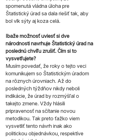
spomenutá vládna úloha pre 
Štatistický úrad sa dala riešiť tak, aby 
bol vlk sýty aj koza celá.
Ibaže možnosť uviesť si dve 
národnosti navrhuje Štatistický úrad na 
poslednú chvíľu zrušiť. Čím si to 
vysvetľujete?
Musím povedať, že roky o tejto veci 
komunikujem so Štatistickým úradom 
na rôznych úrovniach. Až do 
posledných týždňov nikdy neboli 
indikácie, že úrad by rozmýšľal o 
takejto zmene. Vždy hlásili 
pripravenosť na sčítanie novou 
metodikou. Tak preto ťažko viem 
vysvetliť tento návrh inak ako 
politickou objednávkou, respektíve 