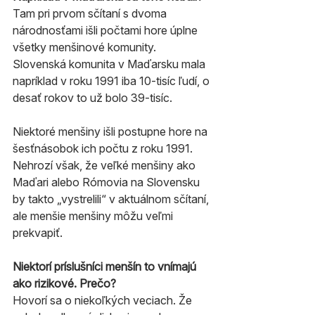
Tam pri prvom sčítaní s dvoma 
národnosťami išli počtami hore úplne 
všetky menšinové komunity. 
Slovenská komunita v Maďarsku mala 
napríklad v roku 1991 iba 10-tisíc ľudí, o 
desať rokov to už bolo 39-tisíc.
Niektoré menšiny išli postupne hore na 
šesťnásobok ich počtu z roku 1991. 
Nehrozí však, že veľké menšiny ako 
Maďari alebo Rómovia na Slovensku 
by takto „vystrelili“ v aktuálnom sčítaní, 
ale menšie menšiny môžu veľmi 
prekvapiť.
Niektorí príslušníci menšín to vnímajú 
ako rizikové. Prečo?
Hovorí sa o niekoľkých veciach. Že 