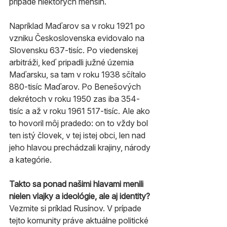
prípade niektorých menšín.
Napríklad Maďarov sa v roku 1921 po 
vzniku Československa evidovalo na 
Slovensku 637-tisíc. Po viedenskej 
arbitráži, keď pripadli južné územia 
Maďarsku, sa tam v roku 1938 sčítalo 
880-tisíc Maďarov. Po Benešových 
dekrétoch v roku 1950 zas iba 354-
tisíc a až v roku 1961 517-tisíc. Ale ako 
to hovoril môj pradedo: on to vždy bol 
ten istý človek, v tej istej obci, len nad 
jeho hlavou prechádzali krajiny, národy 
a kategórie.
Takto sa ponad našimi hlavami menili 
nielen vlajky a ideológie, ale aj identity?
Vezmite si príklad Rusínov. V prípade 
tejto komunity práve aktuálne politické 