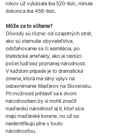
rokov už vykázala iba 520-tisíc, minule 
dokonca iba 458-tisíc.
Môže za to sčítanie?
Dôvody sú rôzne: od ozajstných strát, 
ako sú starnutie obyvateľstva, 
odsťahovanie sa či asimilácia, po 
štatistické artefakty, ako je rastúci 
počet ľudí bez priznanej národnosti.
V každom prípade je to dramatická 
zmena, ktorá má silný vplyv na 
sebavnímanie Maďarov na Slovensku. 
Pri možnosti prihlásiť sa k dvom 
národnostiam by si mohli značiť 
maďarskú národnosť aj tí, ktorí síce 
majú maďarské korene, no už sa 
neidentifikujú plne s touto 
národnosťou.