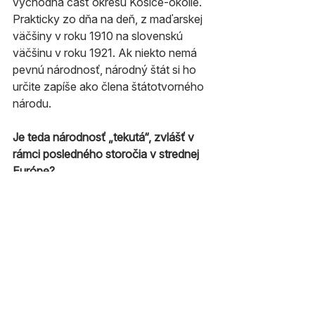
východná časť okresu Košice-okolie. 
Prakticky zo dňa na deň, z maďarskej 
väčšiny v roku 1910 na slovenskú 
väčšinu v roku 1921. Ak niekto nemá 
pevnú národnosť, národný štát si ho 
určite zapíše ako člena štátotvorného 
národu.
Je teda národnosť „tekutá“, zvlášť v 
rámci posledného storočia v strednej 
Európe?
Stredná Európa má silnú tradíciu 
multietnicity. Dlhé storočia tu spolu žijú 
rôzne národnosti, v niektorých 
oblastiach etnická mapa skôr 
pripomína mozaiku ako hranicu. Máme 
tradíciu syntézy medzi rôznymi 
skupinami obyvateľstva – stačí myslieť 
na prešporácku identitu v Bratislave.