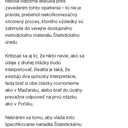
nebola odborná diskusia pred 
zavedením tohto opatrenia – to nie je 
pravda, prebehol niekoľkomesačný 
otvorený proces, ktorého výsledky sú 
zahrnuté do verejne dostupného 
metodického materiálu Štatistického 
úradu.
Kritizuje sa aj to, že nikto nevie, ako sa 
údaje z druhej otázky budú 
interpretovať. Realita je taká, že 
existujú dva spôsoby interpretácie, 
teda brať si obe otázky rovnomerne 
ako v Maďarsku, alebo brať do úvahy 
prevažne odpoveď na prvú otázku 
ako v Poľsku.
Nebránim sa tomu, aby vláda toto 
špecifikovanie nariadila Štatistickému 