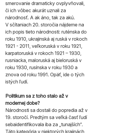
smerovanie dramaticky ovplyvňovali, 
či ich vôbec akurát uznali za 
národnosť. A ak áno, tak za akú.
V sčítaniach 20. storočia nájdeme na 
ich popis tieto národnosti: ruténska do 
roku 1910, ukrajinská aj ruská v rokoch 
1921 - 2011, veľkoruská v roku 1921, 
karpatoruská v rokoch 1921 – 1930, 
rusniacka, maloruská aj bieloruská v 
roku 1930, rusínska v roku 1930 a 
znova od roku 1991. Opäť, ide o tých 
istých ľudí.
Politikum sa z toho stalo až v 
modernej dobe?
Národnosti sa dostali do popredia až v 
19. storočí. Predtým sa veľká časť ľudí 
sebaidentifikovala iba za „tunajších“. 
Táto kategória v niektorých krajinách 