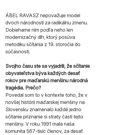
ÁBEL RAVASZ nepovažuje model 
dvoch národností za radikálnu zmenu. 
Dobiehame ním podľa neho len 
modernizačný dlh, ktorý posúva 
metodiku sčítania z 19. storočia do 
súčasnosti.
Svojho času ste sa vyjadrili, že sčítanie 
obyvateľstva býva každých desať 
rokov pre maďarskú menšinu národná 
tragédia. Prečo?
Povedal som to v kontexte toho, že v 
novšej histórii maďarskej menšiny na 
Slovensku znamenalo každé jedno 
sčítanie priznanie si straty časti tejto 
menšiny. V roku 1991 mala naša 
komunita 567-tisíc členov, za desať 