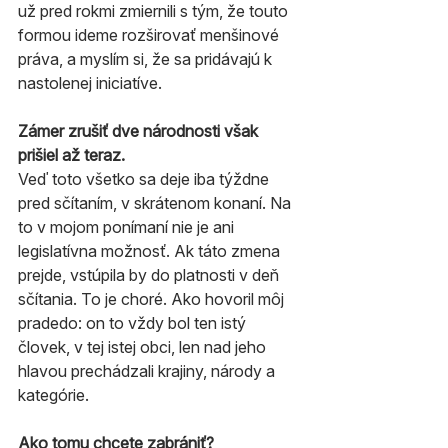
už pred rokmi zmiernili s tým, že touto 
formou ideme rozširovať menšinové 
práva, a myslím si, že sa pridávajú k 
nastolenej iniciatíve.
Zámer zrušiť dve národnosti však 
prišiel až teraz.
Veď toto všetko sa deje iba týždne 
pred sčítaním, v skrátenom konaní. Na 
to v mojom ponímaní nie je ani 
legislatívna možnosť. Ak táto zmena 
prejde, vstúpila by do platnosti v deň 
sčítania. To je choré. Ako hovoril môj 
pradedo: on to vždy bol ten istý 
človek, v tej istej obci, len nad jeho 
hlavou prechádzali krajiny, národy a 
kategórie.
Ako tomu chcete zabrániť?