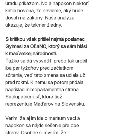
úradu príkazom. No a napokon niektorí 
kritici hovoria, že nevieme, aký bude 
dosah na zákony. Naša analýza 
ukazuje, že takmer žiadny.
S kritikou však prišiel najmä poslanec 
Gyimesi za OĽaNO, ktorý sa sám hlási 
k maďarskej národnosti.
Ťažko sa dá vysvetliť, prečo tak urobil 
iba pár týždňov pred začiatkom 
sčítania, veď táto zmena sa udiala už 
pred rokmi. K nemu sa potom pridala 
napríklad mimoparlamentná strana 
Spolupatričnosť, ktorá tiež 
reprezentuje Maďarov na Slovensku.
Verím, že aj im ide o meritum veci a 
napokon sa nájde riešenie pre obe 
strany. Osobne si myslím, že 