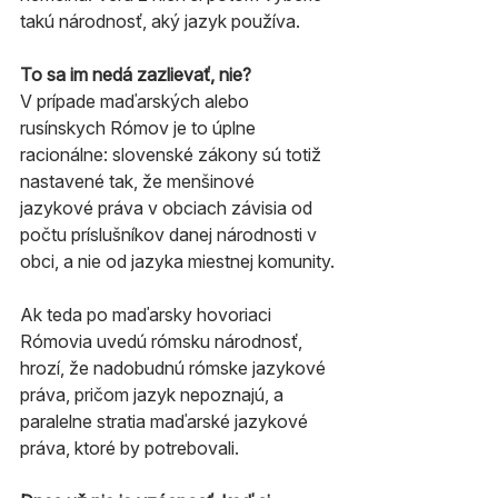
takú národnosť, aký jazyk používa.
To sa im nedá zazlievať, nie?
V prípade maďarských alebo 
rusínskych Rómov je to úplne 
racionálne: slovenské zákony sú totiž 
nastavené tak, že menšinové 
jazykové práva v obciach závisia od 
počtu príslušníkov danej národnosti v 
obci, a nie od jazyka miestnej komunity.
Ak teda po maďarsky hovoriaci 
Rómovia uvedú rómsku národnosť, 
hrozí, že nadobudnú rómske jazykové 
práva, pričom jazyk nepoznajú, a 
paralelne stratia maďarské jazykové 
práva, ktoré by potrebovali.