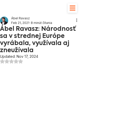
Ábel Ravasz
Feb 21, 2021
8 minút čítania
Ábel Ravasz: Národnosť
sa v strednej Európe
vyrábala, využívala aj
zneužívala
Updated:
Nov 17, 2024
Hodnotenie NaN z 5 hviezdičiek.