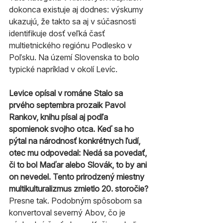
dokonca existuje aj dodnes: výskumy 
ukazujú, že takto sa aj v súčasnosti 
identifikuje dosť veľká časť 
multietnického regiónu Podlesko v 
Poľsku. Na území Slovenska to bolo 
typické napríklad v okolí Levíc.
Levice opísal v románe Stalo sa 
prvého septembra prozaik Pavol 
Rankov, knihu písal aj podľa 
spomienok svojho otca. Keď sa ho 
pýtal na národnosť konkrétnych ľudí, 
otec mu odpovedal: Nedá sa povedať, 
či to bol Maďar alebo Slovák, to by ani 
on nevedel. Tento prirodzený miestny 
multikulturalizmus zmietlo 20. storočie?
Presne tak. Podobným spôsobom sa 
konvertoval severný Abov, čo je 