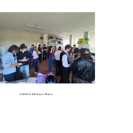
nastavenie inštitútu osobitného príjemcu. Tešíme sa,
že sa nám naďalej darí vytvárať vzácnu platformu, kde
sa namies
Inštitút Mateja Bela
May 2
1 minút čítania
Deň otvorených ateliérov 2026
Na tradičnom majálese Novej Cvernovky sme
prezentovali prácu Inštitútu Mateja Bela vrátane našich
analýz a publikácie Atlas Goralov Slovenska.