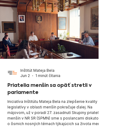
Inštitút Mateja Bela
Jun 2
1 minút čítania
Priatelia menšín sa opäť stretli v
parlamente
Iniciatíva Inštitútu Mateja Bela na zlepšenie kvality
legislatívy v oblasti menšín pokračuje ďalej. Na
májovom, už v poradí 27. zasadnutí Skupiny priateľov
menšín v NR SR (SPMN) sme s poslancami diskutovali
o ôsmich nosných témach týkajúcich sa života menšín
na Slovensku. Boli medzi nimi aj exponované zákony,
ako Lex Beneš, ale aj technické riešenia, ako lepšie