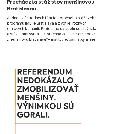
Prechádzka stážistov menšinovou
Bratislavou
Jednou z ústredných tém tohtoročného stážového
programu IMB je Bratislava a život jej rôznych
etnických komunít. Preto sme sa spolu so stážistkami
a stážistami vybrali na prechádzku s cieľom spoznať
„menšinovú Bratislavu“ – inštitúcie, pamiatky a miesta
spojené s rozmanitosťou hlavného mesta. Prechádzka
má slúžiť ako inšpirácia pri tvorbe návrhov
rozvojových projektov v prospech národnostných
komunít v meste. Hotové projekty budeme postupne
predstavovať aj na tomto mieste. St