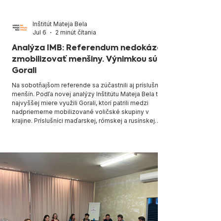
Inštitút Mateja Bela
Jul 6
2 minút čítania
Analýza IMB: Referendum nedokázalo
zmobilizovať menšiny. Výnimkou sú
Gorali
Na sobotňajšom referende sa zúčastnili aj príslušníci
menšín. Podľa novej analýzy Inštitútu Mateja Bela to v
najvyššej miere využili Gorali, ktorí patrili medzi
nadpriemerne mobilizované voličské skupiny v
krajine. Príslušníci maďarskej, rómskej a rusínskej
menšiny naopak zostali doma v oveľa väčšej miere,
ako väčšinové obyvateľstvo. Samotné sčítanie nám
neprináša etnické dáta, nakoľko hlasovanie je na
Slovensku vo všeobecnosti anonymizované.
Výskumníci Inštitútu Mateja Bela