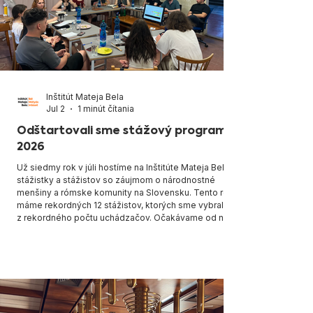
Inštitút Mateja Bela
Jul 2
1 minút čítania
Odštartovali sme stážový program
2026
Už siedmy rok v júli hostíme na Inštitúte Mateja Bela
stážistky a stážistov so záujmom o národnostné
menšiny a rómske komunity na Slovensku. Tento rok
máme rekordných 12 stážistov, ktorých sme vybrali aj
z rekordného počtu uchádzačov. Očakávame od nich
nielen osvojenie si vedomostí o Rómoch, Goraloch a
ďalších menšinách, ale aj prípravu rozvojových
projektov v ich prospech. Stážový program sa
realizuje aj vďaka podpory mesta Bratislava.