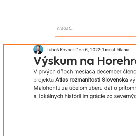
Domov
O nás
Atlas Goralo
Ľuboš Kovács
Dec 6, 2022
1 minút čítania
Výskum na Horehr
V prvých dňoch mesiaca december členovia
projektu 
Atlas rozmanitosti Slovenska
 vý
Malohontu za účelom zberu dát o prítomno
aj lokálnych histórií imigrácie zo severn