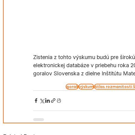
Zistenia z tohto výskumu budú pre širok
elektronickej databáze v priebehu roka 2
goralov Slovenska z dielne Inštitútu Mate
gorali
výskum
Atlas rozmanitosti 