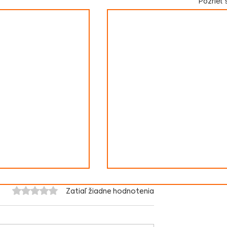
Pozrieť 
Hodnotenie 0 z 5 hviezdičiek.
Zatiaľ žiadne hodnotenia