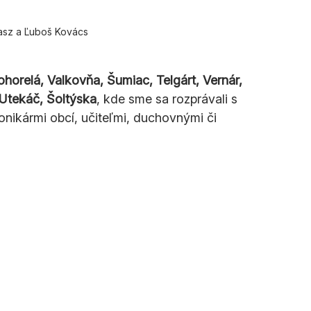
asz a Ľuboš Kovács
horelá, Valkovňa, Šumiac, Telgárt, Vernár, 
 Utekáč, Šoltýska
, kde sme sa rozprávali s 
nikármi obcí, učiteľmi, duchovnými či 