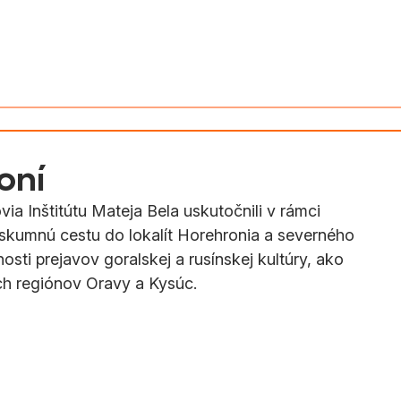
v Slovenska
Aktivity
Magyarul
oní
 Inštitútu Mateja Bela uskutočnili v rámci 
skumnú cestu do lokalít Horehronia a severného 
sti prejavov goralskej a rusínskej kultúry, ako 
ých regiónov Oravy a Kysúc.