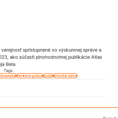
ú verejnosť sprístupnené vo výskumnej správe a 
023, ako súčasti plnohodnotnej publikácie Atlas 
ja Bela.
Tags:
Slovenska
terénna práca
rusíni
etnické dáta