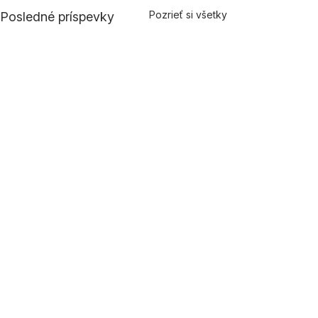
Pozrieť si všetky
Posledné príspevky
Komentáre
0.0/5 (0)