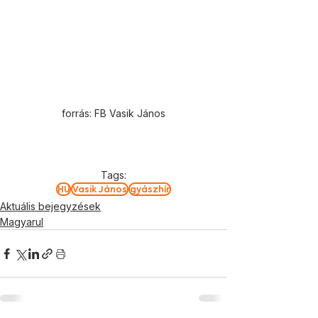
forrás: FB Vasik János
Tags:
HU
Vasik János
gyászhír
Aktuális bejegyzések
Magyarul