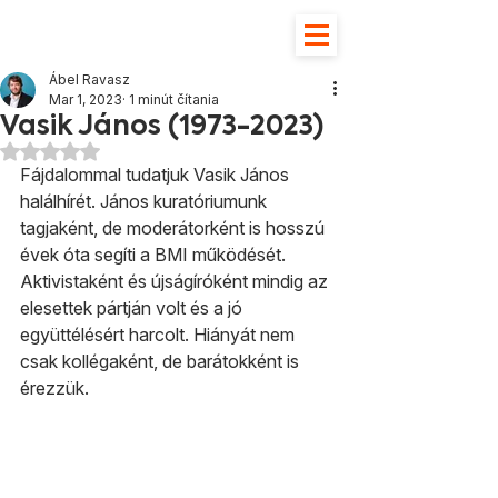
Ábel Ravasz
Mar 1, 2023
1 minút čítania
Vasik János (1973-2023)
Hodnotenie NaN z 5 hviezdičiek.
Fájdalommal tudatjuk Vasik János 
halálhírét. János kuratóriumunk 
tagjaként, de moderátorként is hosszú 
évek óta segíti a BMI működését. 
Aktivistaként és újságíróként mindig az 
elesettek pártján volt és a jó 
együttélésért harcolt. Hiányát nem 
csak kollégaként, de barátokként is 
érezzük.