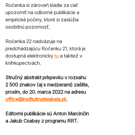
Ročenka si zároveň kladie za cieľ 
upozorniť na odborné publikácie a 
empirické počiny, ktoré si zaslúžia 
osobitnú pozornosť.
Ročenka 22 nadväzuje na 
predchádzajúcu Ročenku 21, ktorá je 
dostupná elektronicky 
tu
 a taktiež v 
kníhkupectvách.
Stručný abstrakt príspevku v rozsahu 
2 500 znakov (aj s medzerami) zašlite, 
prosím, do 20. marca 2022 na adresu 
office@institutmatejabela.sk
.
Editormi publikácie sú Anton Marcinčin 
a Jakub Csabay z programu RRT.