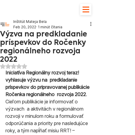
Inštitút Mateja Bela
Feb 20, 2022
1 minút čítania
Výzva na predkladanie
príspevkov do Ročenky
regionálneho rozvoja
2022
Hodnotenie NaN z 5 hviezdičiek.
Iniciatíva Regionálny rozvoj teraz! 
vyhlasuje výzvu na  predkladanie 
príspevkov do pripravovanej publikácie 
Ročenka regionálneho  rozvoja 2022
. 
Cieľom publikácie je informovať o 
výzvach  a aktivitách v regionálnom 
rozvoji v minulom roku a formulovať  
odporúčania a priority pre nasledujúce 
roky, a tým napĺňať misiu RRT! –  