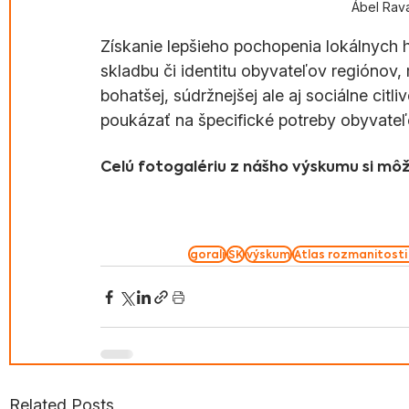
Ábel Rav
Získanie lepšieho pochopenia lokálnych hi
skladbu či identitu obyvateľov regiónov, 
bohatšej, súdržnejšej ale aj sociálne citli
poukázať na špecifické potreby obyvate
Celú fotogalériu z nášho výskumu si mô
gorali
SK
výskum
Atlas rozmanitosti
Related Posts