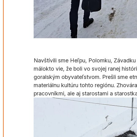
Navštívili sme Heľpu, Polomku, Závadku
málokto vie, že boli vo svojej ranej histó
goralským obyvateľstvom. Prešli sme et
materiálnu kultúru tohto regiónu. Zhovár
pracovníkmi, ale aj starostami a starostk