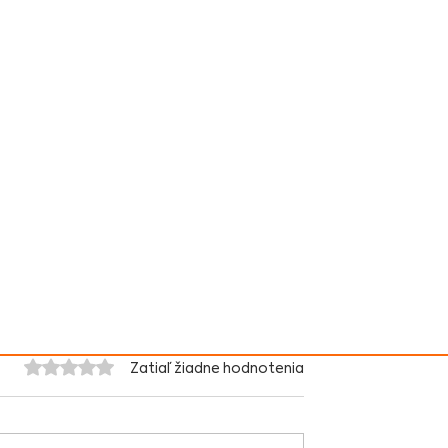
Hodnotenie 0 z 5 hviezdičiek.
Zatiaľ žiadne hodnotenia