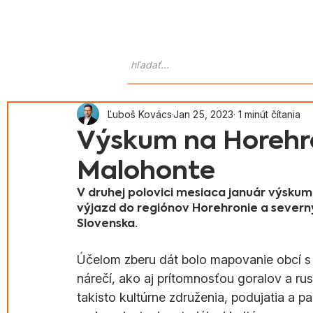
Domov
O nás
Atlas Goralo
Ľuboš Kovács
Jan 25, 2023
1 minút čítania
Výskum na Horehro
Malohonte
V druhej polovici mesiaca január výskum
výjazd do regiónov Horehronie a severný
Slovenska.
Účelom zberu dát bolo mapovanie obcí s
nárečí, ako aj prítomnosťou goralov a rusí
takisto kultúrne združenia, podujatia a p