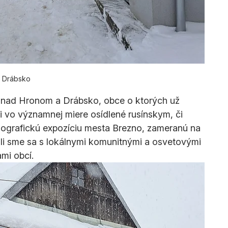
Drábsko
 nad Hronom a Drábsko, obce o ktorých už 
rii vo významnej miere osídlené rusínskym, či 
nografickú expozíciu mesta Brezno, zameranú na 
ali sme sa s lokálnymi komunitnými a osvetovými 
ami obcí.