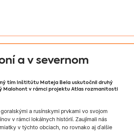
v Slovenska
Aktivity
Magyarul
ní a v severnom
ný tím Inštitútu Mateja Bela uskutočnil druhý 
 Malohont v rámci projektu Atlas rozmanitosti 
 goralskými a rusínskymi prvkami vo svojom 
nov v rámci lokálnych histórií. Zaujímali nás 
amiatky v týchto obciach, no rovnako aj ďalšie 