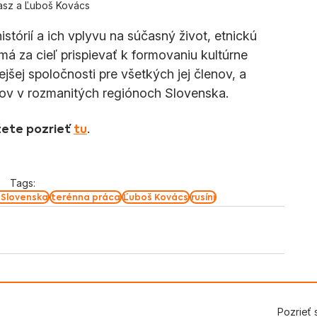
asz a Ľuboš Kovács
stórií a ich vplyvu na súčasný život, etnickú 
má za cieľ prispievať k formovaniu kultúrne 
vejšej spoločnosti pre všetkých jej členov, a 
ľov v rozmanitých regiónoch Slovenska.
žete pozrieť
tu
.
Tags:
 Slovenska
terénna práca
Ľuboš Kovács
rusíni
Pozrieť 