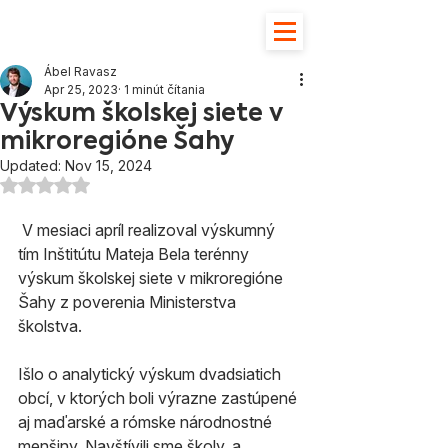
Ábel Ravasz
Apr 25, 2023
1 minút čítania
Výskum školskej siete v
mikroregióne Šahy
Updated:
Nov 15, 2024
Hodnotenie NaN z 5 hviezdičiek.
 V mesiaci apríl realizoval výskumný 
tím Inštitútu Mateja Bela terénny 
výskum školskej siete v mikroregióne 
Šahy z poverenia Ministerstva 
školstva.
Išlo o analytický výskum dvadsiatich 
obcí, v ktorých boli výrazne zastúpené 
aj maďarské a rómske národnostné 
menšiny. Navštívili sme školy, a 