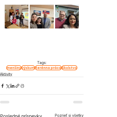
Tags:
menšiny
výskum
terénna práca
školstvo
Aktivity
Pozrieť si všetky
Posledné príspevky