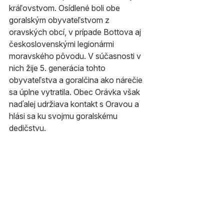
kráľovstvom. Osídlené boli obe 
goralským obyvateľstvom z 
oravských obcí, v prípade Bottova aj 
československými legionármi 
moravského pôvodu. V súčasnosti v 
nich žije 5. generácia tohto 
obyvateľstva a goralčina ako nárečie 
sa úplne vytratila. Obec Orávka však 
naďalej udržiava kontakt s Oravou a 
hlási sa ku svojmu goralskému 
dedičstvu.