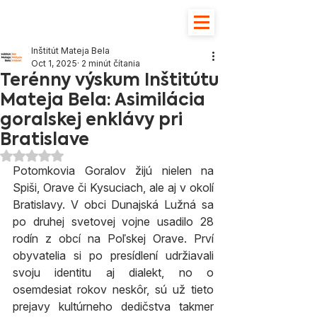
Inštitút Mateja Bela
Oct 1, 2025
2 minút čítania
Terénny výskum Inštitútu
Mateja Bela: Asimilácia
goralskej enklávy pri
Bratislave
Hodnotenie NaN z 5 hviezdičiek.
Potomkovia Goralov žijú nielen na 
Spiši, Orave či Kysuciach, ale aj v okolí 
Bratislavy. V obci Dunajská Lužná sa 
po druhej svetovej vojne usadilo 28 
rodín z obcí na Poľskej Orave. Prví 
obyvatelia si po presídlení udržiavali 
svoju identitu aj dialekt, no o 
osemdesiat rokov neskôr, sú už tieto 
prejavy kultúrneho dedičstva takmer 