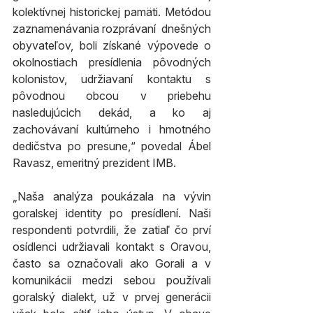
kolektívnej historickej pamäti. Metódou 
zaznamenávania rozprávaní  dnešných 
obyvateľov, boli získané výpovede o 
okolnostiach presídlenia pôvodných 
kolonistov, udržiavaní kontaktu s 
pôvodnou obcou v priebehu 
nasledujúcich dekád, a ko aj 
zachovávaní kultúrneho i hmotného 
dedičstva po presune,“ povedal Ábel 
Ravasz, emeritný prezident IMB.
„Naša analýza poukázala na vývin 
goralskej identity po presídlení. Naši 
respondenti potvrdili, že zatiaľ čo prví 
osídlenci udržiavali kontakt s Oravou, 
často sa označovali ako Gorali a v 
komunikácii medzi sebou používali 
goralský dialekt, už v prvej generácii 