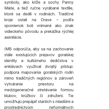
symboly, ako kríže a sochy Panny 
Márie, a tiež ručne vyrábané textílie, 
ktoré sa dedili v rodinách. Tradičné 
kroje ostali na Orave – podľa 
spomienok boli vnímané ako znak 
vidieckeho pôvodu a prekážka rýchlej 
asimilácie.
IMB odporúča, aby sa na zachovanie 
stále existujúcich prejavov goralskej 
identity a kultúrneho dedičstva v 
enklávach využíval dvojitý prístup: 
podpora mapovania goralských rodín 
mimo tradičných regiónov a zároveň 
vytváranie priestoru na 
medzigeneračné stretávanie formou 
klubov, krúžkov či združení. Tie 
umožňujú prepájať starších s mladšími a 
prostredníctvom neformálnych 