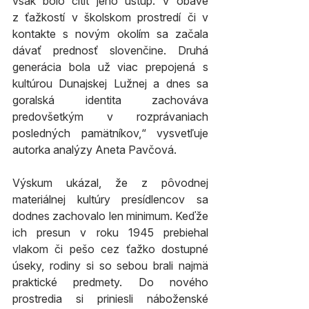
však bolo cítiť jeho ústup. V obave 
z ťažkostí v školskom prostredí či v 
kontakte s novým okolím sa začala 
dávať prednosť slovenčine. Druhá 
generácia bola už viac prepojená s 
kultúrou Dunajskej Lužnej a dnes sa 
goralská identita zachováva 
predovšetkým v rozprávaniach 
posledných pamätníkov,“ vysvetľuje 
autorka analýzy Aneta Pavčová.
Výskum ukázal, že z pôvodnej 
materiálnej kultúry presídlencov sa 
dodnes zachovalo len minimum. Keďže 
ich presun v roku 1945 prebiehal 
vlakom či pešo cez ťažko dostupné 
úseky, rodiny si so sebou brali najmä 
praktické predmety. Do nového 
prostredia si priniesli náboženské 