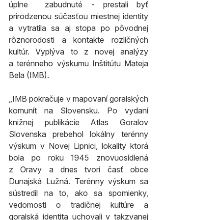
úplne  zabudnuté - prestali byť 
prirodzenou súčasťou miestnej identity 
a vytratila sa aj stopa po pôvodnej 
rôznorodosti a kontakte rozličných 
kultúr. Vyplýva to z novej analýzy 
a terénneho výskumu Inštitútu Mateja 
Bela (IMB).
„IMB pokračuje v mapovaní goralských 
komunít na Slovensku. Po vydaní 
knižnej publikácie Atlas Goralov 
Slovenska prebehol lokálny terénny 
výskum v Novej Lipnici, lokality ktorá 
bola po roku 1945 znovuosídlená 
z Oravy a dnes tvorí časť obce 
Dunajská Lužná. Terénny výskum sa 
sústredil na to, ako sa spomienky, 
vedomosti o tradičnej kultúre a 
goralská identita uchovali v takzvanej 