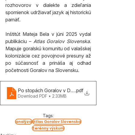
rozhovorov v dialekte a zdieľania 
spomienok udržiavať jazyk aj historickú 
pamäť.
Inštitút Mateja Bela v júni 2025 vydal 
publikáciu – 
Atlas Goralov Slovenska
. 
Mapuje goralskú komunitu od valašskej 
kolonizácie cez povojnové presuny až 
po súčasnosť a prináša aj odhad 
početnosti Goralov na Slovensku.
Po stopách Goralov v Dunajskej Lužnej
.pdf
Download PDF • 2.33MB
Tags:
analýza
Atlas Goralov Slovenska
terénny výskum