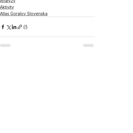
Analýzy
Aktivity
Atlas Goralov Slovenska
Pozrieť si všetky
Posledné príspevky