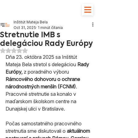
Inštitút Mateja Bela
Oct 31, 2025
1 minút čítania
Stretnutie IMB s
delegáciou Rady Európy
Hodnotenie NaN z 5 hviezdičiek.
Dňa 23. októbra 2025 sa Inštitút 
Mateja Bela stretol s delegáciou 
Rady 
Európy, 
z poradného výboru
Rámcového dohovoru o ochrane 
národnostných menšín (FCNM)
. 
Pracovné stretnutie sa konalo v 
maďarskom školskom centre na 
Dunajskej ulici v Bratislave.
Počas samostatného pracovného 
stretnutia sme diskutovali o 
aktuálnom 