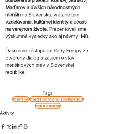
postavení a právach Rómov, Goralov, 
Maďarov a ďalších národnostných 
menšín
 na Slovensku, vrátane tém 
vzdelávania, kultúrnej identity a účasti 
na verejnom živote
. Prezentovali sme 
výskumné výsledky ako aj návrhy IMB.
Ďakujeme zástupcom Rady Európy za 
otvorený dialóg a záujem o stav 
menšinových práv v Slovenskej 
republike.
Tags:
menšiny
medzinárodná spolupráca
rada európy
Aktivity