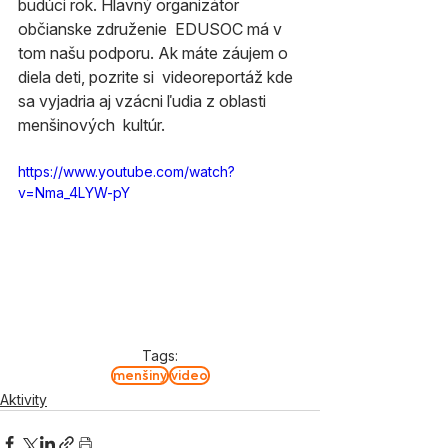
budúci rok. Hlavný organizátor 
občianske združenie  EDUSOC má v 
tom našu podporu. Ak máte záujem o 
diela deti, pozrite si  videoreportáž kde 
sa vyjadria aj vzácni ľudia z oblasti 
menšinových  kultúr.
https://www.youtube.com/watch?
v=Nma_4LYW-pY
Tags:
menšiny
video
Aktivity