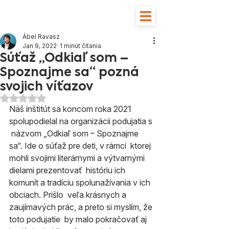
Ábel Ravasz
Jan 9, 2022
1 minút čítania
Súťaž „Odkiaľ som –
Spoznajme sa“ pozná
svojich víťazov
Hodnotenie NaN z 5 hviezdičiek.
Náš inštitút sa koncom roka 2021 
spolupodielal na organizácii podujatia s 
 názvom „Odkiaľ som – Spoznajme 
sa“. Ide o súťaž pre deti, v rámci  ktorej 
mohli svojimi literárnymi a výtvarnými 
dielami prezentovať  históriu ich 
komunít a tradíciu spolunažívania v ich 
obciach. Prišlo  veľa krásnych a 
zaujímavých prác, a preto si myslím, že 
toto podujatie  by malo pokračovať aj 