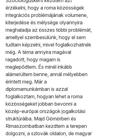
Szociológusként kezdtem azt 
érzékelni, hogy a roma közösségek 
integrációs problémájának volumene, 
kiterjedése és mélysége olyannyira 
meghaladja az összes többi problémát, 
amellyel szembesülünk, hogy el sem 
tudtam képzelni, mivel foglalkozhatnék 
még. A téma annyira magával 
ragadott, hogy magam is 
meglepődtem. És minél inkább 
alámerültem benne, annál mélyebben 
érintett meg. Már a 
diplomamunkámban is azzal 
foglalkoztam, hogyan lehet a roma 
közösségeket jobban bevonni a 
közép-európai országok jogalkotási 
struktúráiba. Majd Gömörben és 
Rimaszombatban kezdtem a terepen 
dolgozni, a szlovák oldalon, de magyar 