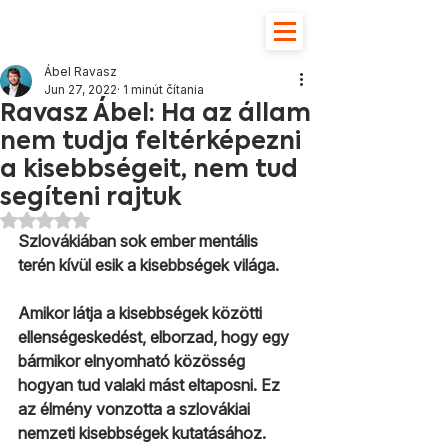
Ábel Ravasz
Jun 27, 2022
1 minút čítania
Ravasz Ábel: Ha az állam
nem tudja feltérképezni
a kisebbségeit, nem tud
segíteni rajtuk
Hodnotenie NaN z 5 hviezdičiek.
Szlovákiában sok ember mentális 
terén kívül esik a kisebbségek világa.
Amikor látja a kisebbségek közötti 
ellenségeskedést, elborzad, hogy egy 
bármikor elnyomható közösség 
hogyan tud valaki mást eltaposni. Ez 
az élmény vonzotta a szlovákiai 
nemzeti kisebbségek kutatásához. 