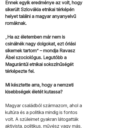
Ennek egyik eredménye az volt, hogy 
sikerült Szlovákia etnikai térképén 
helyet találni a magyar anyanyelvű 
romáknak.
„
Ha az életemben már nem is 
csinálnék nagy dolgokat, ezt óriási 
sikernek tartom” – mondja Ravasz 
Ábel szociológus. Legutóbb a 
Magurántúl etnikai sokszínűségét 
térképezte fel.
Mi késztette arra, hogy a nemzeti 
kisebbségek életét kutassa?
Magyar családból származom, ahol a 
kultúra és a politika mindig is fontos 
volt. A szüleimet gyakran látogatták 
aktivista, politikus, művész vagy más, 