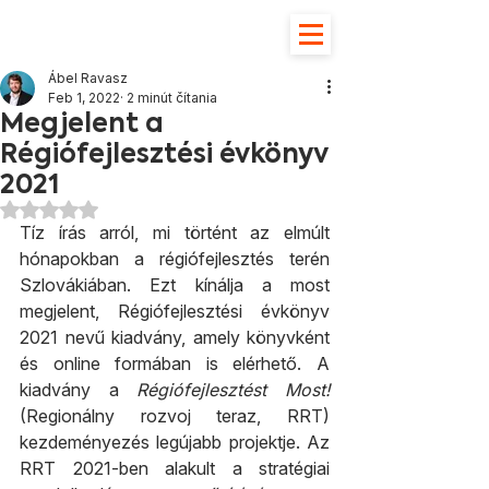
Ábel Ravasz
Feb 1, 2022
2 minút čítania
Megjelent a
Régiófejlesztési évkönyv
2021
Hodnotenie NaN z 5 hviezdičiek.
Tíz írás arról, mi történt az elmúlt 
hónapokban a régiófejlesztés terén 
Szlovákiában. Ezt kínálja a most 
megjelent, Régiófejlesztési évkönyv 
2021 nevű kiadvány, amely könyvként 
és online formában is elérhető. A 
kiadvány a 
Régiófejlesztést Most!
(Regionálny rozvoj teraz, RRT) 
kezdeményezés legújabb projektje. Az 
RRT 2021-ben alakult a stratégiai 