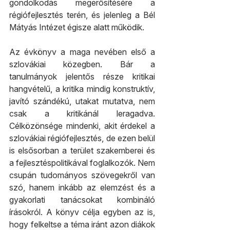
gondolkodás megerősítésére a 
régiófejlesztés terén, és jelenleg a Bél 
Mátyás Intézet égisze alatt működik.
Az évkönyv a maga nevében első a 
szlovákiai közegben. Bár a 
tanulmányok jelentős része kritikai 
hangvételű, a kritika mindig konstruktív, 
javító szándékú, utakat mutatva, nem 
csak a kritikánál leragadva. 
Célközönsége mindenki, akit érdekel a 
szlovákiai régiófejlesztés, de ezen belül 
is elsősorban a terület szakemberei és 
a fejlesztéspolitikával foglalkozók. Nem 
csupán tudományos szövegekről van 
szó, hanem inkább az elemzést és a 
gyakorlati tanácsokat kombináló 
írásokról. A könyv célja egyben az is, 
hogy felkeltse a téma iránt azon diákok 