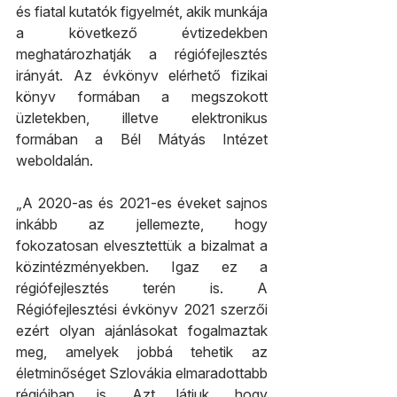
és fiatal kutatók figyelmét, akik munkája 
a következő évtizedekben 
meghatározhatják a régiófejlesztés 
irányát. Az évkönyv elérhető fizikai 
könyv formában a megszokott 
üzletekben, illetve elektronikus 
formában a Bél Mátyás Intézet 
weboldalán.
„A 2020-as és 2021-es éveket sajnos 
inkább az jellemezte, hogy 
fokozatosan elvesztettük a bizalmat a 
közintézményekben. Igaz ez a 
régiófejlesztés terén is. A 
Régiófejlesztési évkönyv 2021 szerzői 
ezért olyan ajánlásokat fogalmaztak 
meg, amelyek jobbá tehetik az 
életminőséget Szlovákia elmaradottabb 
régióiban is. Azt látjuk, hogy 