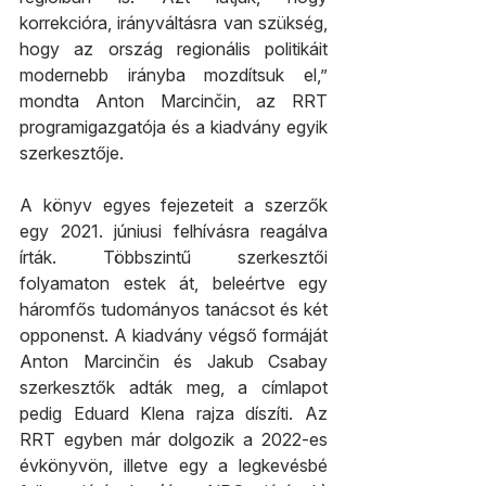
korrekcióra, irányváltásra van szükség, 
hogy az ország regionális politikáit 
modernebb irányba mozdítsuk el,” 
mondta Anton Marcinčin, az RRT 
programigazgatója és a kiadvány egyik 
szerkesztője.
A könyv egyes fejezeteit a szerzők 
egy 2021. júniusi felhívásra reagálva 
írták. Többszintű szerkesztői 
folyamaton estek át, beleértve egy 
háromfős tudományos tanácsot és két 
opponenst. A kiadvány végső formáját 
Anton Marcinčin és Jakub Csabay 
szerkesztők adták meg, a címlapot 
pedig Eduard Klena rajza díszíti. Az 
RRT egyben már dolgozik a 2022-es 
évkönyvön, illetve egy a legkevésbé 