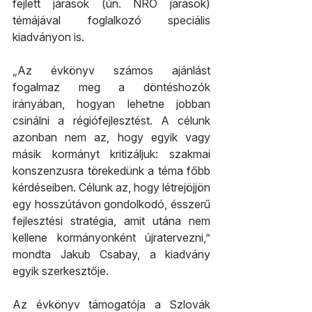
fejlett járások (ún. NRO járások) 
témájával foglalkozó speciális 
kiadványon is.
„Az évkönyv számos ajánlást 
fogalmaz meg a döntéshozók 
irányában, hogyan lehetne jobban 
csinálni a régiófejlesztést. A célunk 
azonban nem az, hogy egyik vagy 
másik kormányt kritizáljuk: szakmai 
konszenzusra törekedünk a téma főbb 
kérdéseiben. Célunk az, hogy létrejöjjön 
egy hosszútávon gondolkodó, ésszerű 
fejlesztési stratégia, amit utána nem 
kellene kormányonként újratervezni,” 
mondta Jakub Csabay, a kiadvány 
egyik szerkesztője.
Az évkönyv támogatója a Szlovák 