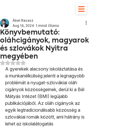
Ábel Ravasz
Aug 14, 2024
1 minút čítania
Könyvbemutató:
oláhcigányok, magyarok
és szlovákok Nyitra
megyében
Hodnotenie NaN z 5 hviezdičiek.
A gyerekek alacsony iskoláztatása és 
a munkanélküliség jelenti a legnagyobb 
problémát a nyugat-szlovákiai oláh 
cigányok közösségeinek, derül ki a Bél 
Mátyás Intézet (BMI) legújabb 
publikációjából. Az oláh cigányok az 
egyik legtradicionálisabb közösség a 
szlovákiai romák között, ami hátrány is 
lehet az iskolalátogatás 