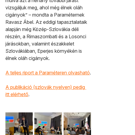
múlva azt a néhány további járást 
vizsgáljuk meg, ahol még élnek oláh 
cigányok” – mondta a Paraméternek 
Ravasz Ábel. Az eddigi tapasztalataik 
alapján még Közép-Szlovákia déli 
részén, a Rimaszombati és a Losonci 
járásokban, valamint északkelet 
Szlovákiában, Eperjes környékén is 
élnek oláh cigányok.
A teljes riport a Paraméteren olvasható
.
A publikáció (szlovák nyelven) pedig 
itt elérhető
.