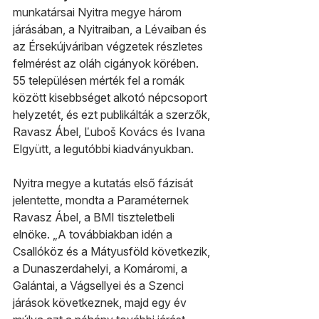
munkatársai Nyitra megye három 
járásában, a Nyitraiban, a Lévaiban és 
az Érsekújváriban végzetek részletes 
felmérést az oláh cigányok körében. 
55 településen mérték fel a romák 
között kisebbséget alkotó népcsoport 
helyzetét, és ezt publikálták a szerzők, 
Ravasz Ábel, Ľuboš Kovács és Ivana 
Elgyütt, a legutóbbi kiadványukban.
Nyitra megye a kutatás első fázisát 
jelentette, mondta a Paraméternek 
Ravasz Ábel, a BMI tiszteletbeli 
elnöke. „A továbbiakban idén a 
Csallóköz és a Mátyusföld következik, 
a Dunaszerdahelyi, a Komáromi, a 
Galántai, a Vágsellyei és a Szenci 
járások következnek, majd egy év 