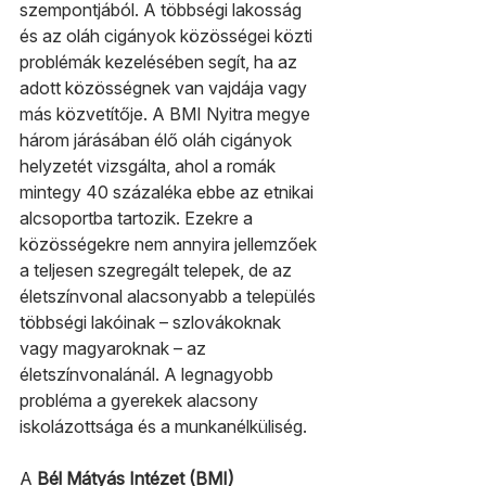
szempontjából. A többségi lakosság 
és az oláh cigányok közösségei közti 
problémák kezelésében segít, ha az 
adott közösségnek van vajdája vagy 
más közvetítője. A BMI Nyitra megye 
három járásában élő oláh cigányok 
helyzetét vizsgálta, ahol a romák 
mintegy 40 százaléka ebbe az etnikai 
alcsoportba tartozik. Ezekre a 
közösségekre nem annyira jellemzőek 
a teljesen szegregált telepek, de az 
életszínvonal alacsonyabb a település 
többségi lakóinak – szlovákoknak 
vagy magyaroknak – az 
életszínvonalánál. A legnagyobb 
probléma a gyerekek alacsony 
iskolázottsága és a munkanélküliség.
A 
Bél Mátyás Intézet (BMI)