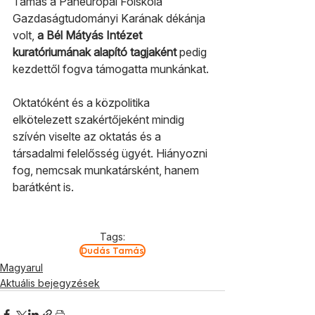
Tamás a Paneurópai Főiskola 
Gazdaságtudományi Karának dékánja 
volt, 
a Bél Mátyás Intézet 
kuratóriumának alapító tagjaként 
pedig 
kezdettől fogva támogatta munkánkat. 
Oktatóként és a közpolitika 
elkötelezett szakértőjeként mindig 
szívén viselte az oktatás és a 
társadalmi felelősség ügyét. Hiányozni 
fog, nemcsak munkatársként, hanem 
barátként is.
Tags:
Dudás Tamás
Magyarul
Aktuális bejegyzések