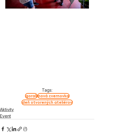
Tags:
gorali
nová cvernovka
deň otvorených ateliérov
Aktivity
Event