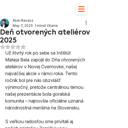
Ábel Ravasz
May 7, 2025
1 minút čítania
Deň otvorených ateliérov
2025
Hodnotenie NaN z 5 hviezdičiek.
Už štvrtý rok po sebe sa Inštitút 
Mateja Bela zapojil do Dňa otvorených 
ateliérov v Novej Cvernovke, našej 
najväčšej akcie v rámci roka. Tento 
ročník bol pre nás obzvlášť 
výnimočný, pretože centrálnou témou 
našej prezentácie bola goralská 
komunita – najnovšie oficiálne uznaná 
národnostná menšina na Slovensku.
S veľkou radosťou sme privítali aj 