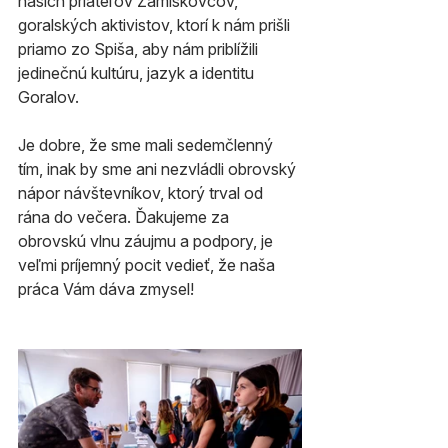
našich priateľov Zamiškovcov, 
goralských aktivistov, ktorí k nám prišli 
priamo zo Spiša, aby nám priblížili 
jedinečnú kultúru, jazyk a identitu 
Goralov.
Je dobre, že sme mali sedemčlenný 
tím, inak by sme ani nezvládli obrovský 
nápor návštevníkov, ktorý trval od 
rána do večera. Ďakujeme za 
obrovskú vlnu záujmu a podpory, je 
veľmi príjemný pocit vedieť, že naša 
práca Vám dáva zmysel!