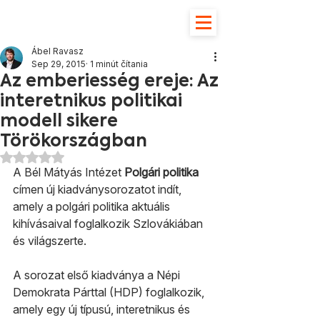
Ábel Ravasz
Sep 29, 2015
1 minút čítania
Az emberiesség ereje: Az
interetnikus politikai
modell sikere
Törökországban
Hodnotenie NaN z 5 hviezdičiek.
A Bél Mátyás Intézet 
Polgári politika 
címen új kiadványsorozatot indít, 
amely a polgári politika aktuális 
kihívásaival foglalkozik Szlovákiában 
és világszerte.
A sorozat első kiadványa a Népi 
Demokrata Párttal (HDP) foglalkozik, 
amely egy új típusú, interetnikus és 