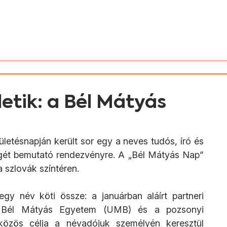
v Slovenska
Aktivity
Magyarul
etik: a Bél Mátyás
etésnapján került sor egy a neves tudós, író és 
gét bemutató rendezvényre. A „Bél Mátyás Nap” 
 szlovák színtéren.
y név köti össze: a januárban aláírt partneri 
i Bél Mátyás Egyetem (UMB) és a pozsonyi 
özös célja a névadójuk személyén keresztül 