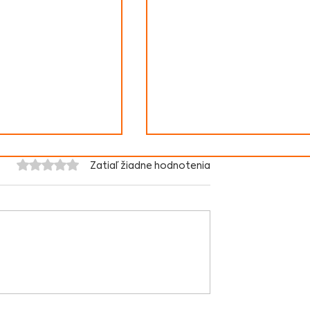
Hodnotenie 0 z 5 hviezdičiek.
Zatiaľ žiadne hodnotenia
lkozott a
Megkezdte a működés
 Magyar
a Pozsonyi Magyar
okklub
Hivatalnokklub