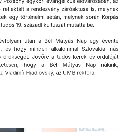
y Pozsony egykori evangélikus elővárosában, az 
 reflektált a rendezvény záróaktusa is, melynek 
tek egy történelmi sétán, melynek során Korpás 
udós 19. századi kultuszát mutatta be.
évfolyam után a Bél Mátyás Nap egy évente 
d, és hogy minden alkalommal Szlovákia más 
 örökségét. Jövőre a tudós kerek évfordulóját 
szetesen, hogy a Bél Mátyás Nap nálunk, 
a Vladimír Hiadlovský, az UMB rektora.