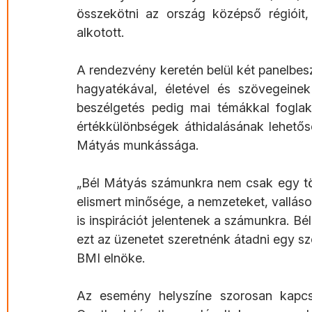
összekötni az ország középső régióit, 
alkotott.
A rendezvény keretén belül két panelbeszé
hagyatékával, életével és szövegeinek
beszélgetés pedig mai témákkal foglak
értékkülönbségek áthidalásának lehetős
Mátyás munkássága.
„Bél Mátyás számunkra nem csak egy tör
elismert minősége, a nemzeteket, vallások
is inspirációt jelentenek a számunkra. Bé
ezt az üzenetet szeretnénk átadni egy s
BMI elnöke.
Az esemény helyszíne szorosan kapcs