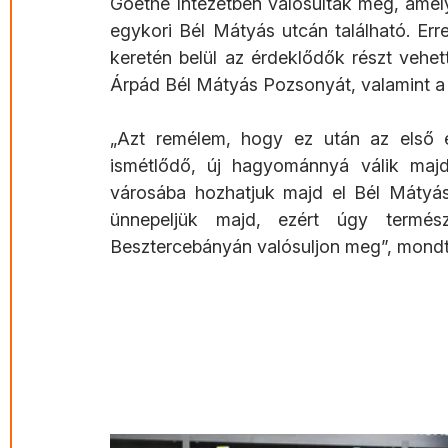
Goethe Intézetben valósultak meg, amel
egykori Bél Mátyás utcán található. Erre
keretén belül az érdeklődők részt vehet
Árpád Bél Mátyás Pozsonyát, valamint a t
„Azt remélem, hogy ez után az első 
ismétlődő, új hagyománnyá válik maj
városába hozhatjuk majd el Bél Mátyás
ünnepeljük majd, ezért úgy termé
Besztercebányán valósuljon meg”, mondt