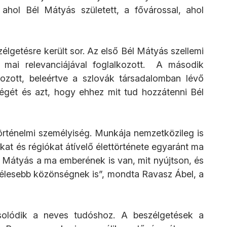
ahol Bél Mátyás született, a fővárossal, ahol 
lgetésre került sor. Az első Bél Mátyás szellemi 
 mai relevanciájával foglalkozott.  A második 
ozott, beleértve a szlovák társadalomban lévő 
égét és azt, hogy ehhez mit tud hozzátenni Bél 
ténelmi személyiség. Munkája nemzetközileg is 
at és régiókat átívelő élettörténete egyaránt ma 
l Mátyás a ma emberének is van, mit nyújtson, és 
zélesebb közönségnek is”, mondta Ravasz Ábel, a 
olódik a neves tudóshoz. A beszélgetések a 