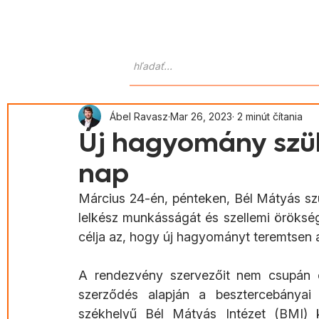
Domov
O nás
Atlas Goralo
Ábel Ravasz
Mar 26, 2023
2 minút čítania
Új hagyomány szül
nap
Március 24-én, pénteken, Bél Mátyás szül
lelkész munkásságát és szellemi öröksé
célja az, hogy új hagyományt teremtsen a
A rendezvény szervezőit nem csupán eg
szerződés alapján a besztercebánya
székhelyű Bél Mátyás Intézet (BMI) k