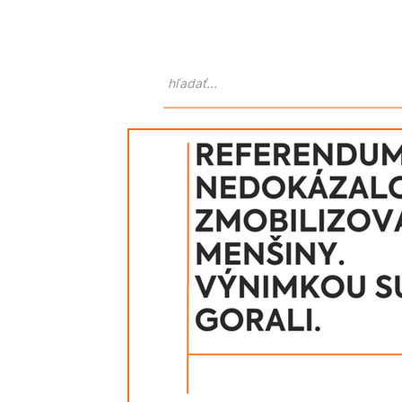
Domov
O nás
Atlas Goralo