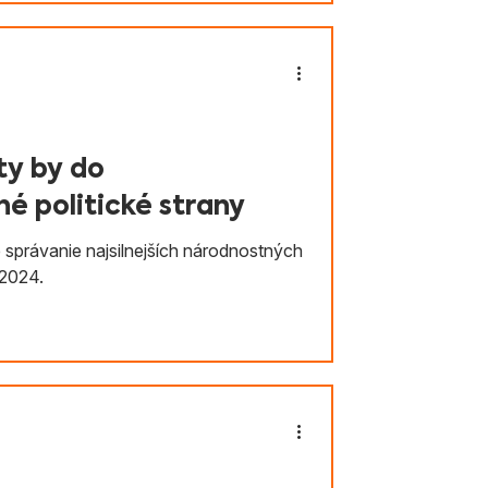
. Výskumníci Inštitútu Mateja Bela
ty by do
né politické strany
 správanie najsilnejších národnostných
 2024.