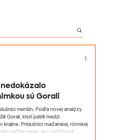
English
Kontakt
Shop
 nedokázalo
imkou sú Gorali
íslušníci menšín. Podľa novej analýzy
i Gorali, ktorí patrili medzi
skej
veľa väčšej miere, ako väčšinové
a etnické dáta, nakoľko hlasovanie je