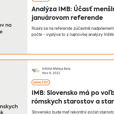
Analýza IMB: Účasť menši
januárovom referende
Rusíni sa na referende zúčastnili nadprieme
počte - vyplýva to z najnovšej analýzy Inštit
Inštitút Mateja Bela
Nov 6, 2022
ANALÝZY
IMB: Slovensko má po voľ
rómskych starostov a star
Slovensko bude mať rekordný počet starosto