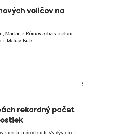
nových voličov na
rne, Maďari a Rómovia iba v malom
útu Mateja Bela.
bách rekordný počet
ostiek
v rómskej národnosti. Vyplýva to z