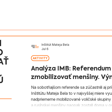
v Slovenska
Aktivity
Magyarul
Inštitút Mateja Bela
Jul 6
AKTIVITY
Analýza IMB: Referendum
zmobilizovať menšiny. Výn
Na sobotňajšom referende sa zúčastnili aj pr
Inštitútu Mateja Bela to v najvyššej miere využil
nadpriemerne mobilizované voličské skupiny v krajine. Príslušníci maďarskej, róm
a rusínskej menšiny naopak zostali doma v o
obyvateľstvo. Samotné sčítanie nám neprináš