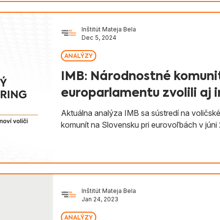
na Slovensku vo všeobecnosti anonymizované
Inštitút Mateja Bela
Dec 5, 2024
ANALÝZY
IMB: Národnostné komuni
europarlamentu zvolili aj i
Aktuálna analýza IMB sa sústredí na voličské
komunít na Slovensku pri eurovoľbách v júni
Inštitút Mateja Bela
Jan 24, 2023
ANALÝZY