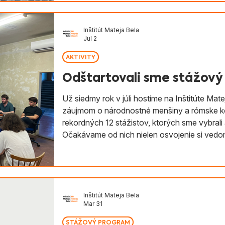
mieste. St
Inštitút Mateja Bela
Jul 2
AKTIVITY
Odštartovali sme stážov
Už siedmy rok v júli hostíme na Inštitúte Mate
záujmom o národnostné menšiny a rómske k
rekordných 12 stážistov, ktorých sme vybral
Očakávame od nich nielen osvojenie si vedo
menšinách, ale aj prípravu rozvojových proj
sa realizuje aj vďaka podpory mesta Bratislav
Inštitút Mateja Bela
Mar 31
STÁŽOVÝ PROGRAM