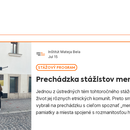
v Slovenska
Aktivity
Magyarul
Inštitút Mateja Bela
Jul 15
STÁŽOVÝ PROGRAM
Prechádzka stážistov men
Jednou z ústredných tém tohtoročného stáž
život jej rôznych etnických komunít. Preto sm
vybrali na prechádzku s cieľom spoznať „menš
pamiatky a miesta spojené s rozmanitosťou 
ako inšpirácia pri tvorbe návrhov rozvojový
komunít v meste. Hotové projekty budeme po