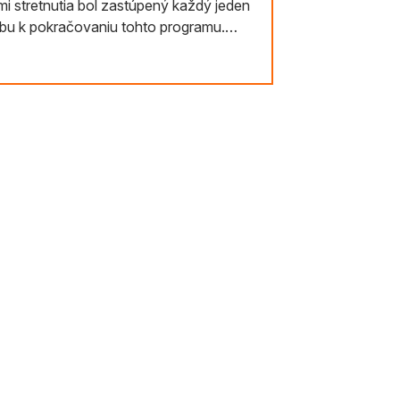
i stretnutia bol zastúpený každý jeden
zbu k pokračovaniu tohto programu.
y, ďalší ešte len začínajú, no všetkých
ch regiónov Slovenska. Ich prácu v