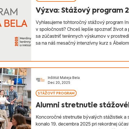
Výzva: Stážový program 
Vyhlasujeme tohtoročný stážový program Inšt
v spoločnosti? Chceš lepšie spoznať život 
sa zúčastniť terénnych výskumov v prostred
sa na náš mesačný intenzívny kurz s Ábel
následnou možnosťou dlhodobej spolupráce. Na
Growni.sk alebo pošli mail na adresu of
Inštitút Mateja Bela
Dec 20, 2025
STÁŽOVÝ PROGRAM
Alumni stretnutie stážov
Koncoročné stretnutie bývalých stážistiek a s
konalo 19. decembra 2025 pri rekordnej účasti . Ná