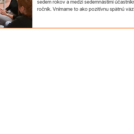
sedem rokov a medzi sedemnástimi účastníkm
ročník. Vnímame to ako pozitívnu spätnú vä
Viacerí absolventi majú za sebou prvé úspech
spája citlivosť pre menšiny a problémy rôzny