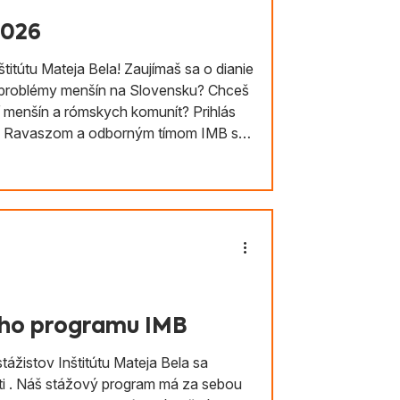
2026
itútu Mateja Bela! Zaujímaš sa o dianie
a problémy menšín na Slovensku? Chceš
í menšín a rómskych komunít? Prihlás
om Ravaszom a odborným tímom IMB s
 prihlásenie klikni na náš inzerát na
fice@institutmatejabela.sk ! Študentom a
ého programu IMB
tážistov Inštitútu Mateja Bela sa
š stážový program má za sebou