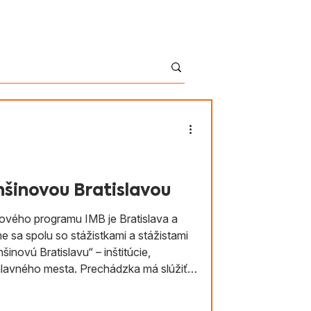
English
Kontakt
Shop
šinovou Bratislavou
ového programu IMB je Bratislava a
e sa spolu so stážistkami a stážistami
inovú Bratislavu“ – inštitúcie,
hlavného mesta. Prechádzka má slúžiť
ch projektov v prospech národnostných
stupne predstavovať aj na tomto