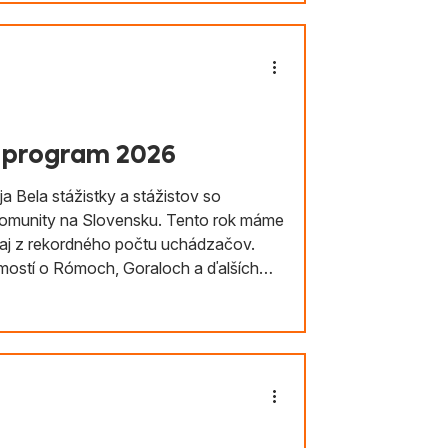
ý program 2026
ja Bela stážistky a stážistov so
omunity na Slovensku. Tento rok máme
i aj z rekordného počtu uchádzačov.
mostí o Rómoch, Goraloch a ďalších
ektov v ich prospech. Stážový program
a.