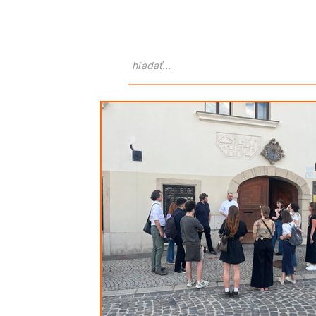
Domov
O nás
Atlas Goralo