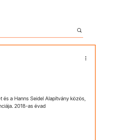
English
Kontakt
Shop
 és a Hanns Seidel Alapítvány közös,
ciája. 2018-as évad