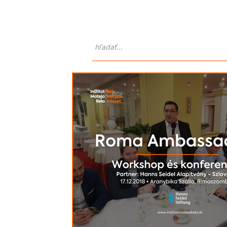
Domov
O nás
Atlas Goralo