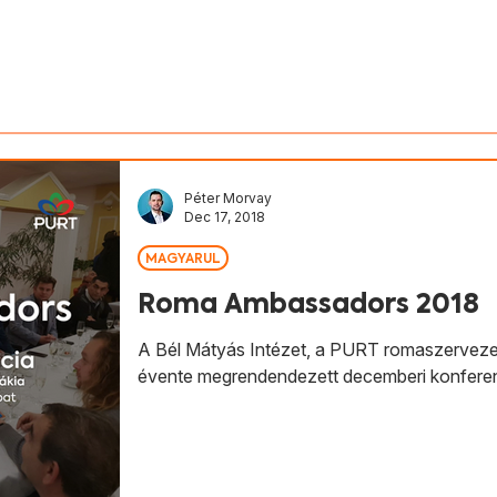
v Slovenska
Aktivity
Magyarul
Péter Morvay
Dec 17, 2018
MAGYARUL
Roma Ambassadors 2018
A Bél Mátyás Intézet, a PURT romaszervezet
évente megrendendezett decemberi konferen